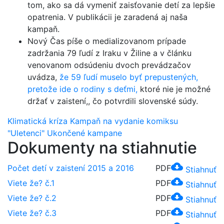
tom, ako sa dá vymeniť zaisťovanie detí za lepšie
opatrenia. V publikácii je zaradená aj naša
kampaň.
Nový Čas píše o medializovanom prípade
zadržania 79 ľudí z Iraku v Žiline a v článku
venovanom odsúdeniu dvoch prevádzačov
uvádza,
že 59 ľudí muselo byť prepustených,
pretože ide o rodiny s deťmi,
ktoré nie je možné
držať v zaistení,, čo potvrdili slovenské súdy.
Klimatická kríza
Kampaň na vydanie komiksu
"Uletenci"
Ukončené kampane
Dokumenty na stiahnutie
cloud_download
Počet detí v zaistení 2015 a 2016
PDF
Stiahnuť
cloud_download
Viete že? č.1
PDF
Stiahnuť
cloud_download
Viete že? č.2
PDF
Stiahnuť
cloud_download
Viete že? č.3
PDF
Stiahnuť