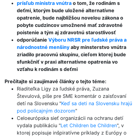
prísľub ministra vnútra
o tom, že rodinám s
deťmi, ktorým bude uložené alternatívne
opatrenie, bude najbližšou novelou zákona o
pobyte cudzincov umožnené mať zdravotné
poistenie a tým aj zdravotnú starostlivosť
odporúčanie
Výboru NRSR pre ľudské práva a
národnostné menšiny
aby minsterstvo vnútra
zriadilo pracovnú skupinu, cieľom ktorej bude
sfunkčniť v praxi alternatívne opatrenia vo
vzťahu k rodinám s deťmi
Prečítajte si zaujímavé články o tejto téme:
Riaditeľka Ligy za ľudské práva, Zuzana
Števulová, píše pre SME komentár o zaisťovaní
detí na Slovensku "
Keď sa deti na Slovensku hrajú
pod policajným dozorom
"
Celoeurópska sieť organizácii na ochranu detí
vydala publikáciu "
Let Children be Children
", v
ktorej popisuje inšpiratívne príklady z Európy o