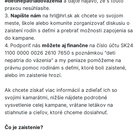
#detinepatriadovazenia
a dajte najavo, že s touto
praxou nesúhlasíte.
3.
Napíšte nám
na hrl@hrl.sk ak chcete vo svojom
meste, škole alebo komunite zorganizovať diskusiu o
zaistení rodín s deťmi a prebrať možnosti zapojenia sa
do kampane.
4. Podporiť nás
môžete aj finančne
na číslo účtu SK24
1100 0000 0026 2610 7650 s poznámkou "deti
nepatria do väzenia" a my peniaze pomôžeme na
právnu pomoc rodinám s deťmi, ktoré boli zaistené,
alebo im zaistenie hrozí.
Ak chcete získať viac informácií a zdieľať ich so
svojimi kamarátmi, nižšie nájdete podrobné
vysvetlenie celej kampane, vrátane letákov na
stiahnutie a cieľov, ktoré chceme dosiahnuť.
Čo je zaistenie?