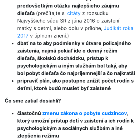
predovšetkým otázku najlepšieho záujmu
dieťaťa
(prečítajte si
citáty
z rozsudku
Najvyššieho súdu SR z júna 2016 o zaistení
matky s deťmi, alebo dolu v prílohe,
Judikát roka
2017
v úplnom znení.)
dbať na to aby podmienky v útvare policajného
zaistenia, najmä pokiaľ ide o denný režim
dieťaťa, školskú dochádzku, prístup k
psychologickým a iným službám bol taký, aby
bol pobyt dieťaťa čo najpríjemnejší a čo najkratší
pripraviť plán, ako postupne znížiť počet rodín s
deťmi, ktoré budú musieť byť zaistené
Čo sme zatiaľ dosiahli?
čiastočnú
zmenu zákona o pobyte cudzincov
,
ktorý umožní prístup detí v zaistení a ich rodín k
psychologickým a sociálnych službám a iné
zlepšenia režimu