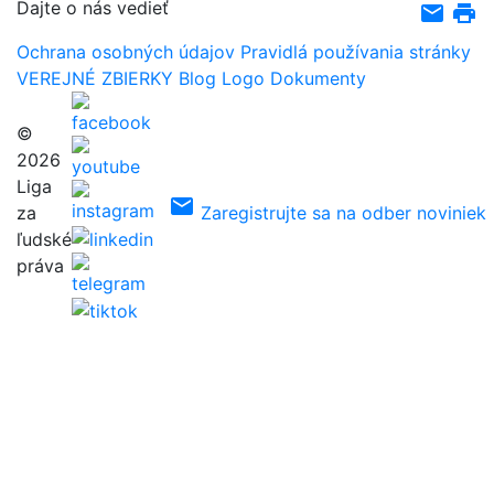
Dajte o nás vedieť
email
print
Ochrana osobných údajov
Pravidlá používania stránky
VEREJNÉ ZBIERKY
Blog
Logo
Dokumenty
©
2026
Liga
email
za
Zaregistrujte sa na odber noviniek
ľudské
práva