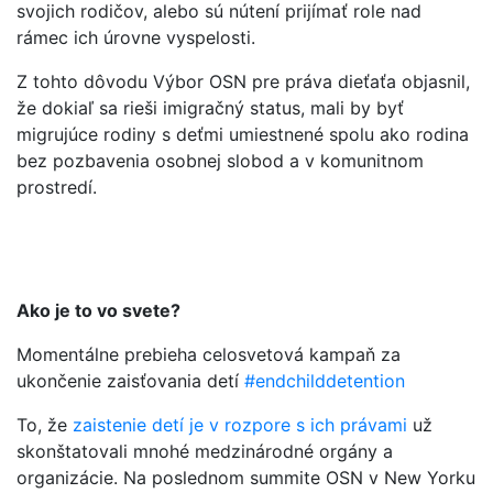
svojich rodičov, alebo sú nútení prijímať role nad
rámec ich úrovne vyspelosti.
Z tohto dôvodu Výbor OSN pre práva dieťaťa objasnil,
že dokiaľ sa rieši imigračný status, mali by byť
migrujúce rodiny s deťmi umiestnené spolu ako rodina
bez pozbavenia osobnej slobod a v komunitnom
prostredí.
Ako je to vo svete?
Momentálne prebieha celosvetová kampaň za
ukončenie zaisťovania detí
#endchilddetention
To, že
zaistenie detí je v rozpore s ich právami
už
skonštatovali mnohé medzinárodné orgány a
organizácie. Na poslednom summite OSN v New Yorku