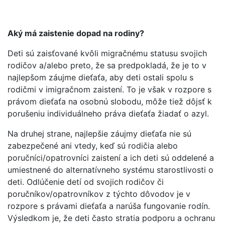
Aký má zaistenie dopad na rodiny?
Deti sú zaisťované kvôli migračnému statusu svojich
rodičov a/alebo preto, že sa predpokladá, že je to v
najlepšom záujme dieťaťa, aby deti ostali spolu s
rodičmi v imigračnom zaistení. To je však v rozpore s
právom dieťaťa na osobnú slobodu, môže tiež dôjsť k
porušeniu individuálneho práva dieťaťa žiadať o azyl.
Na druhej strane, najlepšie záujmy dieťaťa nie sú
zabezpečené ani vtedy, keď sú rodičia alebo
poručníci/opatrovníci zaistení a ich deti sú oddelené a
umiestnené do alternatívneho systému starostlivosti o
deti. Odlúčenie detí od svojich rodičov či
poručníkov/opatrovníkov z týchto dôvodov je v
rozpore s právami dieťaťa a narúša fungovanie rodín.
Výsledkom je, že deti často stratia podporu a ochranu