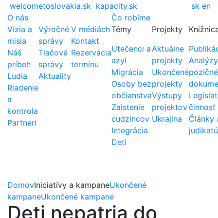
welcometoslovakia.sk
kapacity.sk
sk
en
O nás
Čo robíme
Vízia a
Výročné
V médiách
Témy
Projekty
Knižnic
misia
správy
Kontakt
Utečenci a
Aktuálne
Publiká
Náš
Tlačové
Rezervácia
azyl
projekty
Analýzy
príbeh
správy
termínu
Migrácia
Ukončené
pozičné
Ľudia
Aktuality
Osoby bez
projekty
dokume
Riadenie
občianstva
Výstupy
Legislat
a
Zaistenie
projektov
činnosť
kontrola
cudzincov
Ukrajina
Články 
Partneri
Integrácia
judikatú
Deti
Domov
Iniciatívy a kampane
Ukončené
kampane
Ukončené kampane
Deti nepatria do