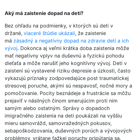
Aký má zaistenie dopad na deti?
Bez ohľadu na podmienky, v ktorých sú deti v
držané,
viaceré štúdie ukázali
, že zaistenie
má
zásadný a negatívny dopad na zdravie detí a ich
vývoj
. Dokonca aj veľmi krátka doba zaistenia môže
mať negatívny vplyv na duševnú a fyzickú pohodu
dieťaťa a môže narušiť jeho kognitívny vývoj. Deti v
zaistení sú vystavené riziku depresie a úzkosti, často
vykazujú príznaky zodpovedajúce post traumatickej
stresovej poruche, akými sú nespavosť, nočné mory a
pomočovanie. Pocity beznádeje a frustrácie sa môžu
prejaviť v násilných činom smerujúcim proti nim
samým alebo ostatným. Správy o dopadoch
imigračného zaistenia na deti poukázali na vyššiu
mieru samovrážd, samovražedných pokusov,
sebapoškodzovania, duševných porúch a vývojových
problémov, vrátane ťažkej poruchy pripútania sa.