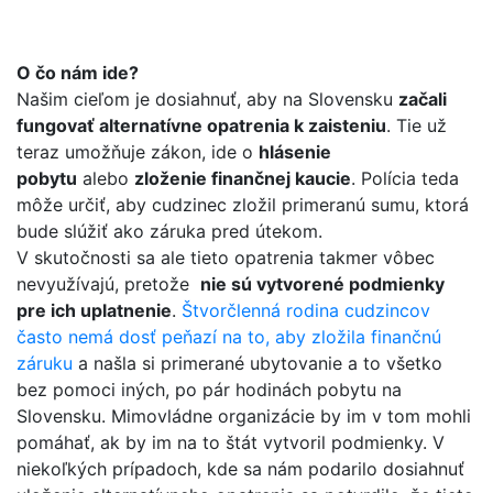
O čo nám ide?
Našim cieľom je dosiahnuť, aby na Slovensku
začali
fungovať alternatívne opatrenia k zaisteniu
. Tie už
teraz umožňuje zákon, ide o
hlásenie
pobytu
alebo
zloženie finančnej kaucie
. Polícia teda
môže určiť, aby cudzinec zložil primeranú sumu, ktorá
bude slúžiť ako záruka pred útekom.
V skutočnosti sa ale tieto opatrenia takmer vôbec
nevyužívajú, pretože
nie sú vytvorené podmienky
pre ich uplatnenie
.
Štvorčlenná rodina cudzincov
často nemá dosť peňazí na to, aby zložila finančnú
záruku
a našla si primerané ubytovanie a to všetko
bez pomoci iných, po pár hodinách pobytu na
Slovensku. Mimovládne organizácie by im v tom mohli
pomáhať, ak by im na to štát vytvoril podmienky. V
niekoľkých prípadoch, kde sa nám podarilo dosiahnuť