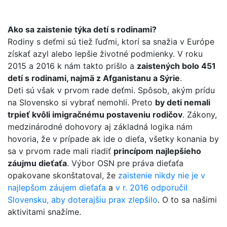
Ako sa zaistenie týka detí s rodinami?
Rodiny s deťmi sú tiež ľuďmi, ktorí sa snažia v Európe
získať azyl alebo lepšie životné podmienky. V roku
2015 a 2016 k nám takto prišlo a
zaistených bolo 451
detí s rodinami, najmä z Afganistanu a Sýrie
.
Deti sú však v prvom rade deťmi. Spôsob, akým prídu
na Slovensko si vybrať nemohli. Preto
by deti nemali
trpieť kvôli imigračnému postaveniu rodičov
. Zákony,
medzinárodné dohovory aj základná logika nám
hovoria, že v prípade ak ide o dieťa, všetky konania by
sa v prvom rade mali riadiť
princípom najlepšieho
záujmu dieťaťa
. Výbor OSN pre práva dieťaťa
opakovane skonštatoval, že
zaistenie nikdy nie je v
najlepšom záujem dieťaťa
a
v r. 2016 odporučil
Slovensku, aby doterajšiu prax zlepšilo
. O to sa našimi
aktivitami snažíme.