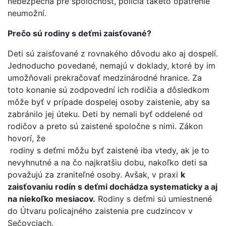
nebezpečná pre spoločnosť, polícia takéto opatrenie
neumožní.
Prečo sú rodiny s deťmi zaisťované?
Deti sú zaisťované z rovnakého dôvodu ako aj dospelí.
Jednoducho povedané, nemajú v doklady, ktoré by im
umožňovali prekračovať medzinárodné hranice. Za
toto konanie sú zodpovední ich rodičia a dôsledkom
môže byť v prípade dospelej osoby zaistenie, aby sa
zabránilo jej úteku. Deti by nemali byť oddelené od
rodičov a preto sú zaistené spoločne s nimi. Zákon
hovorí, že
rodiny s deťmi môžu byť zaistené iba vtedy, ak je to
nevyhnutné a na čo najkratšiu dobu, nakoľko deti sa
považujú za zraniteľné osoby. Avšak, v praxi
k
zaisťovaniu rodín s deťmi dochádza systematicky a aj
na niekoľko mesiacov.
Rodiny s deťmi sú umiestnené
do Útvaru policajného zaistenia pre cudzincov v
Sečovciach.