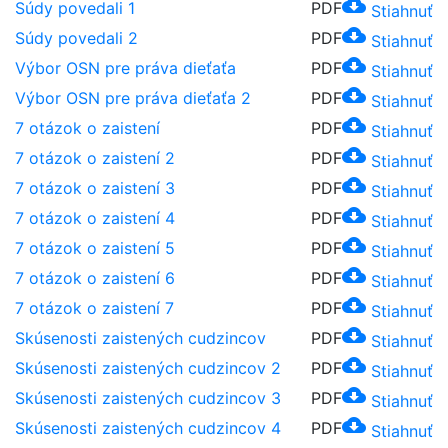
cloud_download
Súdy povedali 1
PDF
Stiahnuť
cloud_download
Súdy povedali 2
PDF
Stiahnuť
cloud_download
Výbor OSN pre práva dieťaťa
PDF
Stiahnuť
cloud_download
Výbor OSN pre práva dieťaťa 2
PDF
Stiahnuť
cloud_download
7 otázok o zaistení
PDF
Stiahnuť
cloud_download
7 otázok o zaistení 2
PDF
Stiahnuť
cloud_download
7 otázok o zaistení 3
PDF
Stiahnuť
cloud_download
7 otázok o zaistení 4
PDF
Stiahnuť
cloud_download
7 otázok o zaistení 5
PDF
Stiahnuť
cloud_download
7 otázok o zaistení 6
PDF
Stiahnuť
cloud_download
7 otázok o zaistení 7
PDF
Stiahnuť
cloud_download
Skúsenosti zaistených cudzincov
PDF
Stiahnuť
cloud_download
Skúsenosti zaistených cudzincov 2
PDF
Stiahnuť
cloud_download
Skúsenosti zaistených cudzincov 3
PDF
Stiahnuť
cloud_download
Skúsenosti zaistených cudzincov 4
PDF
Stiahnuť