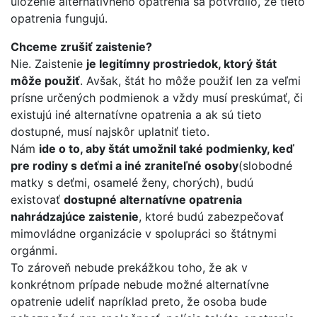
uloženie alternatívneho opatrenia sa potvrdilo, že tieto
opatrenia fungujú.
Chceme zrušiť zaistenie?
Nie. Zaistenie
je legitímny prostriedok, ktorý štát
môže použiť
. Avšak, štát ho môže použiť len za veľmi
prísne určených podmienok a vždy musí preskúmať, či
existujú iné alternatívne opatrenia a ak sú tieto
dostupné, musí najskôr uplatniť tieto.
Nám
ide o to, aby štát umožnil také podmienky, keď
pre rodiny s deťmi a iné zraniteľné osoby
(slobodné
matky s deťmi, osamelé ženy, chorých), budú
existovať
dostupné alternatívne opatrenia
nahrádzajúce zaistenie
, ktoré budú zabezpečovať
mimovládne organizácie v spolupráci so štátnymi
orgánmi.
To zároveň nebude prekážkou toho, že ak v
konkrétnom prípade nebude možné alternatívne
opatrenie udeliť napríklad preto, že osoba bude