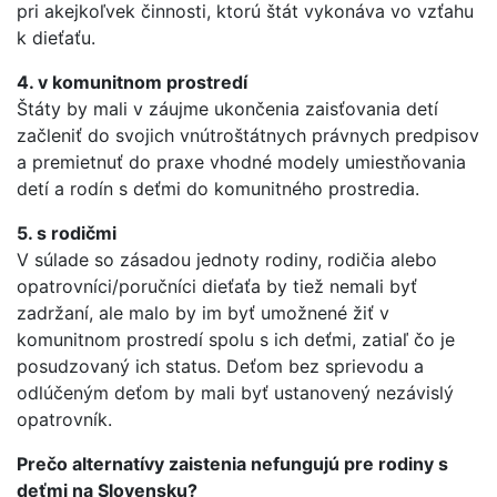
pri akejkoľvek činnosti, ktorú štát vykonáva vo vzťahu
k dieťaťu.
4. v komunitnom prostredí
Štáty by mali v záujme ukončenia zaisťovania detí
začleniť do svojich vnútroštátnych právnych predpisov
a premietnuť do praxe vhodné modely umiestňovania
detí a rodín s deťmi do komunitného prostredia.
5. s rodičmi
V súlade so zásadou jednoty rodiny, rodičia alebo
opatrovníci/poručníci dieťaťa by tiež nemali byť
zadržaní, ale malo by im byť umožnené žiť v
komunitnom prostredí spolu s ich deťmi, zatiaľ čo je
posudzovaný ich status. Deťom bez sprievodu a
odlúčeným deťom by mali byť ustanovený nezávislý
opatrovník.
Prečo alternatívy zaistenia nefungujú pre rodiny s
deťmi na Slovensku?