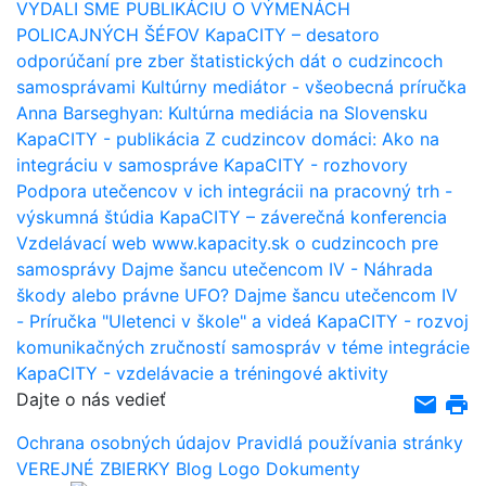
VYDALI SME PUBLIKÁCIU O VÝMENÁCH
POLICAJNÝCH ŠÉFOV
KapaCITY – desatoro
odporúčaní pre zber štatistických dát o cudzincoch
samosprávami
Kultúrny mediátor - všeobecná príručka
Anna Barseghyan: Kultúrna mediácia na Slovensku
KapaCITY - publikácia Z cudzincov domáci: Ako na
integráciu v samospráve
KapaCITY - rozhovory
Podpora utečencov v ich integrácii na pracovný trh -
výskumná štúdia
KapaCITY – záverečná konferencia
Vzdelávací web www.kapacity.sk o cudzincoch pre
samosprávy
Dajme šancu utečencom IV - Náhrada
škody alebo právne UFO?
Dajme šancu utečencom IV
- Príručka "Uletenci v škole" a videá
KapaCITY - rozvoj
komunikačných zručností samospráv v téme integrácie
KapaCITY - vzdelávacie a tréningové aktivity
Dajte o nás vedieť
email
print
Ochrana osobných údajov
Pravidlá používania stránky
VEREJNÉ ZBIERKY
Blog
Logo
Dokumenty