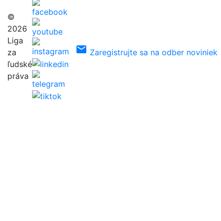
©
2026
Liga
email
za
Zaregistrujte sa na odber noviniek
ľudské
práva