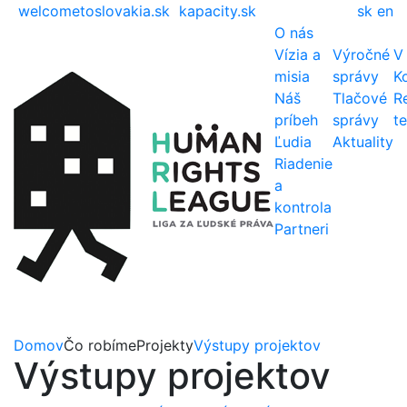
welcometoslovakia.sk
kapacity.sk
sk
en
O nás
Vízia a
Výročné
V
misia
správy
K
Náš
Tlačové
R
príbeh
správy
t
Ľudia
Aktuality
Riadenie
a
kontrola
Partneri
Domov
Čo robíme
Projekty
Výstupy projektov
Výstupy projektov