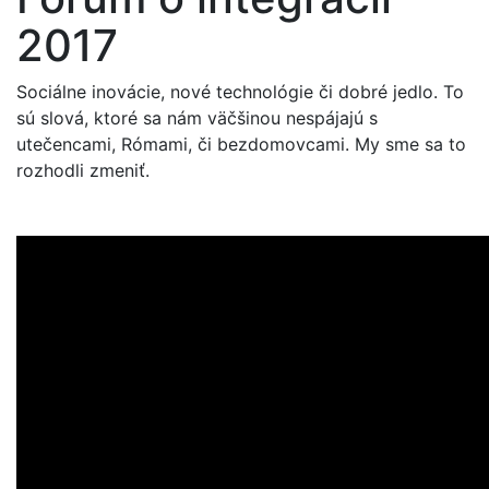
2017
Sociálne inovácie, nové technológie či dobré jedlo. To
sú slová, ktoré sa nám väčšinou nespájajú s
utečencami, Rómami, či bezdomovcami. My sme sa to
rozhodli zmeniť.