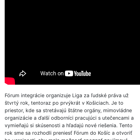
Fórum integrácie organizuje Liga za ľudské práva už
štvrtý rok, tentoraz po prvýkrát v Košiciach. Je to
priestor, kde sa stretávajú štátne orgány, mimovládne
organizácie a ďalší odborníci pracujúci s utečencami a
vymieňajú si skúsenosti a hľadajú nové riešenia. Tento
rok sme sa rozhodli preniesť Fórum do Košíc a otvoriť