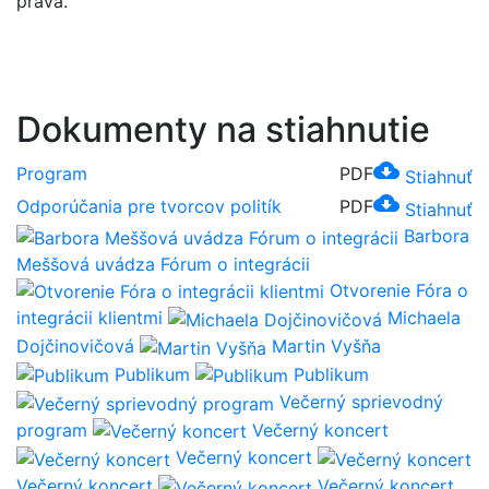
práva.
Dokumenty na stiahnutie
cloud_download
Program
PDF
Stiahnuť
cloud_download
Odporúčania pre tvorcov politík
PDF
Stiahnuť
Barbora
Meššová uvádza Fórum o integrácii
Otvorenie Fóra o
integrácii klientmi
Michaela
Dojčinovičová
Martin Vyšňa
Publikum
Publikum
Večerný sprievodný
program
Večerný koncert
Večerný koncert
Večerný koncert
Večerný koncert