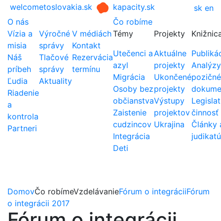
welcometoslovakia.sk
kapacity.sk
sk
en
O nás
Čo robíme
Vízia a
Výročné
V médiách
Témy
Projekty
Knižnic
misia
správy
Kontakt
Utečenci a
Aktuálne
Publiká
Náš
Tlačové
Rezervácia
azyl
projekty
Analýzy
príbeh
správy
termínu
Migrácia
Ukončené
pozičné
Ľudia
Aktuality
Osoby bez
projekty
dokume
Riadenie
občianstva
Výstupy
Legislat
a
Zaistenie
projektov
činnosť
kontrola
cudzincov
Ukrajina
Články 
Partneri
Integrácia
judikatú
Deti
Domov
Čo robíme
Vzdelávanie
Fórum o integrácii
Fórum
o integrácii 2017
Fórum o integrácii