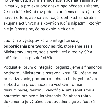
ho verejnosti, aby mala možnosť spoznať zaujímavé
iniciatívy a projekty občianskej spoločnosti. Dúfame,
že to ukáže iný obraz práce s utečencami, taký ktorý
hovorí o tom, ako sa veci dajú robiť, keď sa stretne
skupina aktívnych a šikovných ľudí s nápadmi, ktorým
nie je ľahostajné, čo sa okolo nich deje.
Jedným z výstupov Fóra o integrácii sú aj
odporúčania pre tvorcov politík
, ktoré sme zaslali
Ministerstvu práce, sociálnych vecí a rodiny SR a
môžete si ich pozrieť nižšie.
Podujatie Fórum o integrácii organizujeme s finančnou
podporou Ministerstva spravodlivosti SR určenej na
presadzovanie, podporu a ochranu ľudských práv a
slobôd a na predchádzanie všetkým formám
diskriminácie, rasizmu, xenofóbie, antisemitizmu a
ostatným prejavom intolerancie. Za obsah tohto
dokumentu je výlučne zodpovedná Liga za ľudské