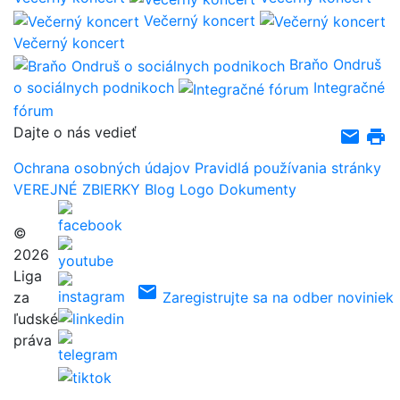
Večerný koncert
Večerný koncert
Braňo Ondruš
o sociálnych podnikoch
Integračné
fórum
Dajte o nás vedieť
email
print
Ochrana osobných údajov
Pravidlá používania stránky
VEREJNÉ ZBIERKY
Blog
Logo
Dokumenty
©
2026
Liga
email
za
Zaregistrujte sa na odber noviniek
ľudské
práva