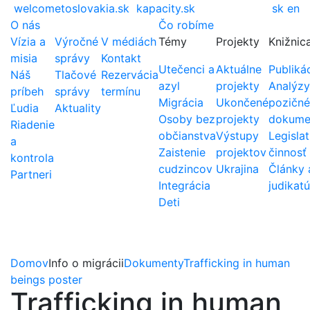
welcometoslovakia.sk
kapacity.sk
sk
en
O nás
Čo robíme
Vízia a
Výročné
V médiách
Témy
Projekty
Knižnic
misia
správy
Kontakt
Utečenci a
Aktuálne
Publiká
Náš
Tlačové
Rezervácia
azyl
projekty
Analýzy
príbeh
správy
termínu
Migrácia
Ukončené
pozičné
Ľudia
Aktuality
Osoby bez
projekty
dokume
Riadenie
občianstva
Výstupy
Legislat
a
Zaistenie
projektov
činnosť
kontrola
cudzincov
Ukrajina
Články 
Partneri
Integrácia
judikatú
Deti
Domov
Info o migrácii
Dokumenty
Trafficking in human
beings poster
Trafficking in human