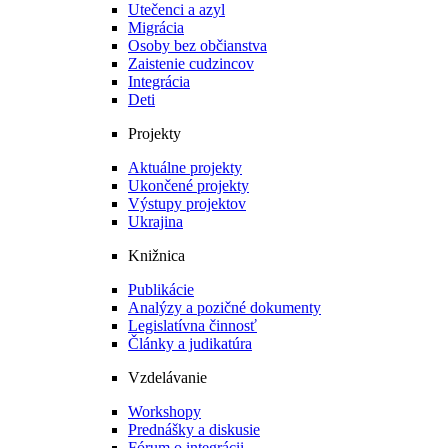
Utečenci a azyl
Migrácia
Osoby bez občianstva
Zaistenie cudzincov
Integrácia
Deti
Projekty
Aktuálne projekty
Ukončené projekty
Výstupy projektov
Ukrajina
Knižnica
Publikácie
Analýzy a pozičné dokumenty
Legislatívna činnosť
Články a judikatúra
Vzdelávanie
Workshopy
Prednášky a diskusie
Fórum o integrácii