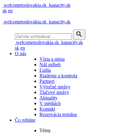
welcometoslovakia.sk
kapacity.sk
sk
en
welcometoslovakia.sk
kapacity.sk
search
welcometoslovakia.sk
kapacity.sk
sk
en
O nás
Vízia a misia
Náš príbeh
Ľudia
Riadenie a kontrola
Partneri
Výročné správy
Tlačové správy
Aktuality
V médiách
Kontakt
Rezervácia termínu
Čo robíme
Témy