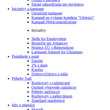
Etické odporúčania pre novinárov
Iniciatívy a kampane
Ukončené kampane
Kampaň na vydanie komiksu "Uletenci"
Kampaň #WelcomingEurope
Iniciatívy
Skills for Employment
Bezpečie pre Afgancov
Hranice EÚ s Bieloruskom
Language Support for Ukranians
Pomáhajte s nami
Darujte
2% z dane
Kariéra
Dobrovoľníctvo a stáže
Príbehy ľudí
Rozhovory s cudzincami
Osobné výpovede cudzincov
Príbehy utečencov
Rozhovory s našim tímom
Zmiešané manželstvá
Info o migrácii
Slovník