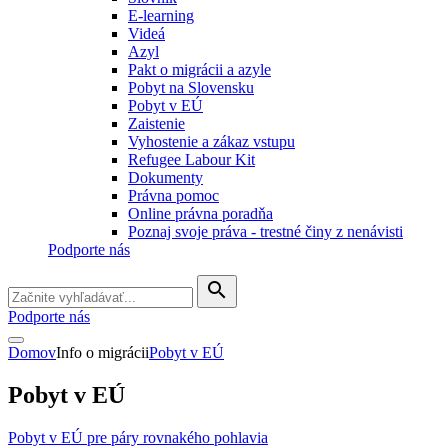
E-learning
Videá
Azyl
Pakt o migrácii a azyle
Pobyt na Slovensku
Pobyt v EÚ
Zaistenie
Vyhostenie a zákaz vstupu
Refugee Labour Kit
Dokumenty
Právna pomoc
Online právna poradňa
Poznaj svoje práva - trestné činy z nenávisti
Podporte nás
search
Podporte nás
Domov
Info o migrácii
Pobyt v EÚ
Pobyt v EÚ
Pobyt v EÚ pre páry rovnakého pohlavia