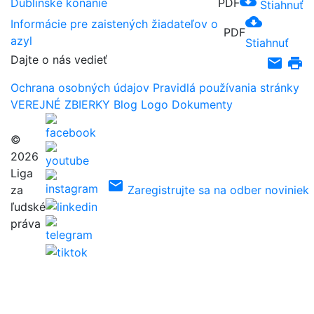
cloud_download
Dublinské konanie
PDF
Stiahnuť
cloud_download
Informácie pre zaistených žiadateľov o
PDF
azyl
Stiahnuť
Dajte o nás vedieť
email
print
Ochrana osobných údajov
Pravidlá používania stránky
VEREJNÉ ZBIERKY
Blog
Logo
Dokumenty
©
2026
Liga
email
za
Zaregistrujte sa na odber noviniek
ľudské
práva