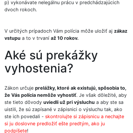
p) vykonávate nelegálnu prácu v predchádzajúcich
dvoch rokoch.
V určitých prípadoch Vám polícia môže uložiť aj
zákaz
vstupu
a to v trvaní
až 10 rokov.
Aké sú prekážky
vyhostenia?
Zákon určuje
prelážky, ktoré ak existujú, spôsobia to,
že Vás polícia nemôže vyhostiť
. Je však dôležité, aby
ste tieto dôvody
uviedli už pri výsluchu
a aby ste sa
uistili, že sú zapísané v zápisnici o výsluchu tak, ako
ste ich povedali -
skontrolujte si zápisnicu a nechajte
si ju doslovne predložiť ešte predtým, ako ju
podpíšete
!