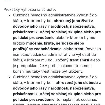
Prekážky vyhostenia sú tieto:
Cudzinca nemožno administratívne vyhostiť do
štátu, v ktorom by bol
ohrozený jeho život z
dôvodov jeho rasy, národnosti, náboženstva,
príslušnosti k určitej sociálnej skupine alebo pre
politické presvedčenie
alebo v ktorom by mu
hrozilo
mučenie, kruté, neľudské alebo
ponižujúce zaobchádzanie, alebo trest
. Rovnako
nemožno cudzinca administratívne vyhostiť do
štátu, v ktorom mu bol uložený
trest smrti
alebo
je predpoklad, že v prebiehajúcom trestnom
konaní mu taký trest môže byť uložený.
Cudzinca nemožno administratívne vyhostiť do
štátu, v ktorom by bola o
hrozená jeho sloboda z
dôvodov jeho rasy, národnosti, náboženstva,
príslušnosti k určitej sociálnej skupine alebo pre
politické presvedčenie
; to neplatí, ak cudzinec