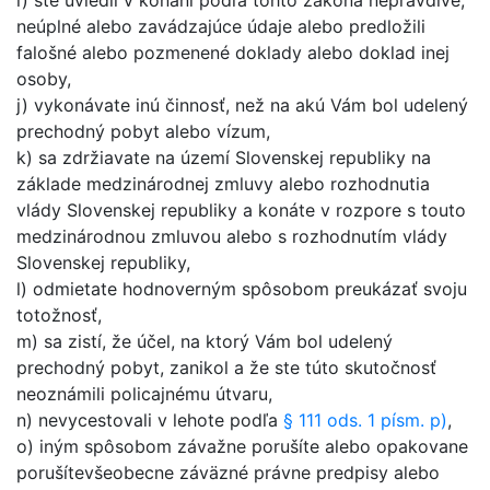
i) ste uviedli v konaní podľa tohto zákona nepravdivé,
neúplné alebo zavádzajúce údaje alebo predložili
falošné alebo pozmenené doklady alebo doklad inej
osoby,
j) vykonávate inú činnosť, než na akú Vám bol udelený
prechodný pobyt alebo vízum,
k) sa zdržiavate na území Slovenskej republiky na
základe medzinárodnej zmluvy alebo rozhodnutia
vlády Slovenskej republiky a konáte v rozpore s touto
medzinárodnou zmluvou alebo s rozhodnutím vlády
Slovenskej republiky,
l) odmietate hodnoverným spôsobom preukázať svoju
totožnosť,
m) sa zistí, že účel, na ktorý Vám bol udelený
prechodný pobyt, zanikol a že ste túto skutočnosť
neoznámili policajnému útvaru,
n) nevycestovali v lehote podľa
§ 111 ods. 1 písm. p)
,
o) iným spôsobom závažne porušíte alebo opakovane
porušítevšeobecne záväzné právne predpisy alebo