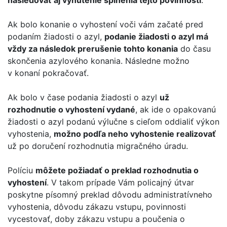
nasledovať aj vynútenie splnenia tejto povinnosti
.
Ak bolo konanie o vyhostení voči vám začaté pred
podaním žiadosti o azyl,
podanie žiadosti o azyl má
vždy za následok prerušenie tohto konania
do času
skončenia azylového konania. Následne možno
v konaní pokračovať.
Ak bolo v čase podania žiadosti o azyl
už
rozhodnutie o vyhostení vydané
, ak ide o opakovanú
žiadosti o azyl podanú výlučne s cieľom oddialiť výkon
vyhostenia,
možno podľa neho vyhostenie realizovať
už po doručení rozhodnutia migračného úradu.
Políciu
môžete požiadať o preklad rozhodnutia o
vyhostení
. V takom prípade Vám policajný útvar
poskytne písomný preklad dôvodu administratívneho
vyhostenia, dôvodu zákazu vstupu, povinnosti
vycestovať, doby zákazu vstupu a poučenia o