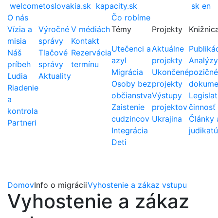
welcometoslovakia.sk
kapacity.sk
sk
en
O nás
Čo robíme
Vízia a
Výročné
V médiách
Témy
Projekty
Knižnic
misia
správy
Kontakt
Utečenci a
Aktuálne
Publiká
Náš
Tlačové
Rezervácia
azyl
projekty
Analýzy
príbeh
správy
termínu
Migrácia
Ukončené
pozičné
Ľudia
Aktuality
Osoby bez
projekty
dokume
Riadenie
občianstva
Výstupy
Legislat
a
Zaistenie
projektov
činnosť
kontrola
cudzincov
Ukrajina
Články 
Partneri
Integrácia
judikatú
Deti
Domov
Info o migrácii
Vyhostenie a zákaz vstupu
Vyhostenie a zákaz