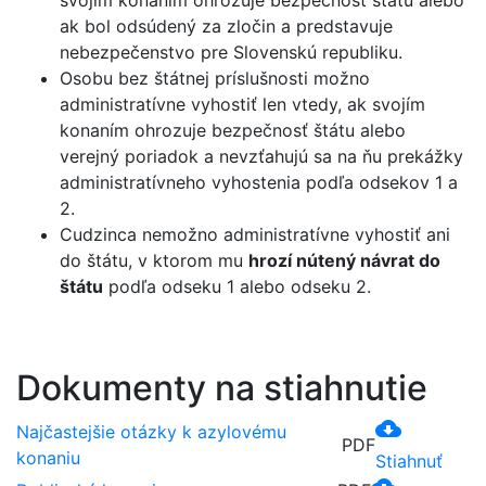
svojím konaním ohrozuje bezpečnosť štátu alebo
ak bol odsúdený za zločin a predstavuje
nebezpečenstvo pre Slovenskú republiku.
Osobu bez štátnej príslušnosti možno
administratívne vyhostiť len vtedy, ak svojím
konaním ohrozuje bezpečnosť štátu alebo
verejný poriadok a nevzťahujú sa na ňu prekážky
administratívneho vyhostenia podľa odsekov 1 a
2.
Cudzinca nemožno administratívne vyhostiť ani
do štátu, v ktorom mu
hrozí nútený návrat do
štátu
podľa odseku 1 alebo odseku 2.
Dokumenty na stiahnutie
cloud_download
Najčastejšie otázky k azylovému
PDF
konaniu
Stiahnuť