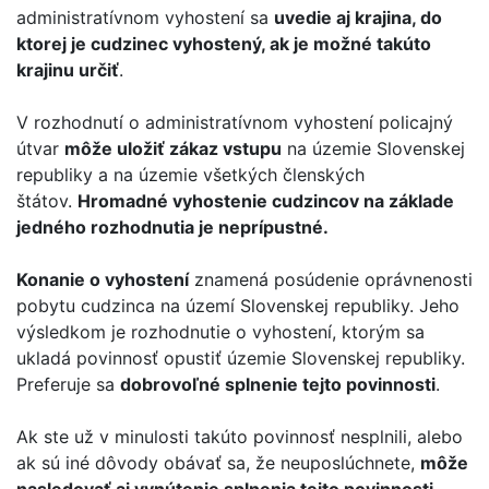
administratívnom vyhostení sa
uvedie aj krajina, do
ktorej je cudzinec vyhostený, ak je možné takúto
krajinu určiť
.
V rozhodnutí o administratívnom vyhostení policajný
útvar
môže uložiť zákaz vstupu
na územie Slovenskej
republiky a na územie všetkých členských
štátov.
Hromadné vyhostenie cudzincov na základe
jedného rozhodnutia je neprípustné.
Konanie o vyhostení
znamená posúdenie oprávnenosti
pobytu cudzinca na území Slovenskej republiky. Jeho
výsledkom je rozhodnutie o vyhostení, ktorým sa
ukladá povinnosť opustiť územie Slovenskej republiky.
Preferuje sa
dobrovoľné splnenie tejto povinnosti
.
Ak ste už v minulosti takúto povinnosť nesplnili, alebo
ak sú iné dôvody obávať sa, že neuposlúchnete,
môže