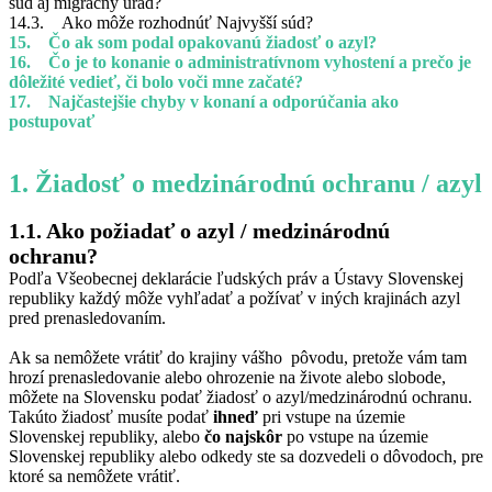
súd aj migračný úrad?
14.3. Ako môže rozhodnúť Najvyšší súd?
15. Čo ak som podal opakovanú žiadosť o azyl?
16. Čo je to konanie o administratívnom vyhostení a prečo je
dôležité vedieť, či bolo voči mne začaté?
17. Najčastejšie chyby v konaní a odporúčania ako
postupovať
1. Žiadosť o medzinárodnú ochranu / azyl
1.1. Ako požiadať o azyl / medzinárodnú
ochranu?
Podľa Všeobecnej deklarácie ľudských práv a Ústavy Slovenskej
republiky každý môže vyhľadať a požívať v iných krajinách azyl
pred prenasledovaním.
Ak sa nemôžete vrátiť do krajiny vášho pôvodu, pretože vám tam
hrozí prenasledovanie alebo ohrozenie na živote alebo slobode,
môžete na Slovensku podať žiadosť o azyl/medzinárodnú ochranu.
Takúto žiadosť musíte podať
ihneď
pri vstupe na územie
Slovenskej republiky, alebo
čo najskôr
po vstupe na územie
Slovenskej republiky alebo odkedy ste sa dozvedeli o dôvodoch, pre
ktoré sa nemôžete vrátiť.