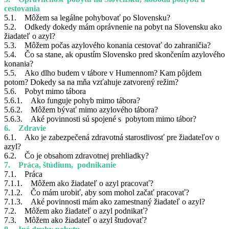
cestovania
5.1. Môžem sa legálne pohybovať po Slovensku?
5.2. Odkedy dokedy mám oprávnenie na pobyt na Slovensku ako
žiadateľ o azyl?
5.3. Môžem počas azylového konania cestovať do zahraničia?
5.4. Čo sa stane, ak opustím Slovensko pred skončením azylového
konania?
5.5. Ako dlho budem v tábore v Humennom? Kam pôjdem
potom? Dokedy sa na mňa vzťahuje zatvorený režim?
5.6. Pobyt mimo tábora
5.6.1. Ako funguje pohyb mimo tábora?
5.6.2. Môžem bývať mimo azylového tábora?
5.6.3. Aké povinnosti sú spojené s pobytom mimo tábor?
6. Zdravie
6.1. Ako je zabezpečená zdravotná starostlivosť pre žiadateľov o
azyl?
6.2. Čo je obsahom zdravotnej prehliadky?
7. Práca, štúdium, podnikanie
7.1. Práca
7.1.1. Môžem ako žiadateľ o azyl pracovať?
7.1.2. Čo mám urobiť, aby som mohol začať pracovať?
7.1.3. Aké povinnosti mám ako zamestnaný žiadateľ o azyl?
7.2. Môžem ako žiadateľ o azyl podnikať?
7.3. Môžem ako žiadateľ o azyl študovať?