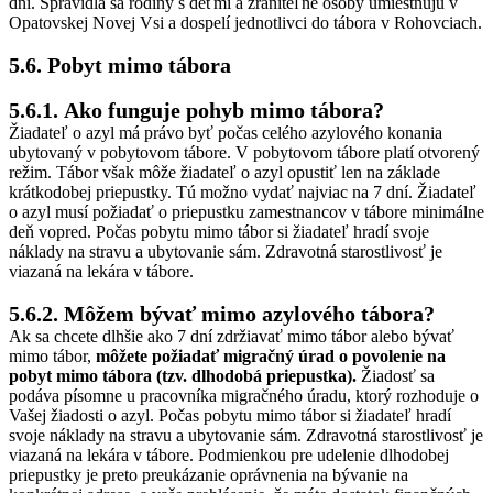
dní. Spravidla sa rodiny s deťmi a zraniteľné osoby umiestňujú v
Opatovskej Novej Vsi a dospelí jednotlivci do tábora v Rohovciach.
5.6. Pobyt mimo tábora
5.6.1. Ako funguje pohyb mimo tábora?
Žiadateľ o azyl má právo byť počas celého azylového konania
ubytovaný v pobytovom tábore. V pobytovom tábore platí otvorený
režim. Tábor však môže žiadateľ o azyl opustiť len na základe
krátkodobej priepustky. Tú možno vydať najviac na 7 dní. Žiadateľ
o azyl musí požiadať o priepustku zamestnancov v tábore minimálne
deň vopred. Počas pobytu mimo tábor si žiadateľ hradí svoje
náklady na stravu a ubytovanie sám. Zdravotná starostlivosť je
viazaná na lekára v tábore.
5.6.2. Môžem bývať mimo azylového tábora?
Ak sa chcete dlhšie ako 7 dní zdržiavať mimo tábor alebo bývať
mimo tábor,
môžete požiadať migračný úrad o povolenie na
pobyt mimo tábora (tzv. dlhodobá priepustka).
Žiadosť sa
podáva písomne u pracovníka migračného úradu, ktorý rozhoduje o
Vašej žiadosti o azyl. Počas pobytu mimo tábor si žiadateľ hradí
svoje náklady na stravu a ubytovanie sám. Zdravotná starostlivosť je
viazaná na lekára v tábore. Podmienkou pre udelenie dlhodobej
priepustky je preto preukázanie oprávnenia na bývanie na