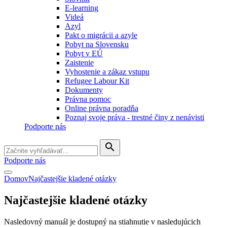
E-learning
Videá
Azyl
Pakt o migrácii a azyle
Pobyt na Slovensku
Pobyt v EÚ
Zaistenie
Vyhostenie a zákaz vstupu
Refugee Labour Kit
Dokumenty
Právna pomoc
Online právna poradňa
Poznaj svoje práva - trestné činy z nenávisti
Podporte nás
search
Podporte nás
Domov
Najčastejšie kladené otázky
Najčastejšie kladené otázky
Nasledovný manuál je dostupný na stiahnutie v nasledujúcich