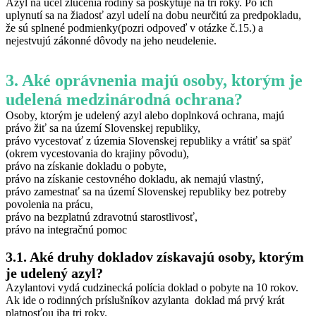
Azyl na účel zlúčenia rodiny sa poskytuje na tri roky. Po ich
uplynutí sa na žiadosť azyl udelí na dobu neurčitú za predpokladu,
že sú splnené podmienky(pozri odpoveď v otázke č.15.) a
nejestvujú zákonné dôvody na jeho neudelenie.
3. Aké oprávnenia majú osoby, ktorým je
udelená medzinárodná ochrana?
Osoby, ktorým je udelený azyl alebo doplnková ochrana, majú
právo žiť sa na území Slovenskej republiky,
právo vycestovať z územia Slovenskej republiky a vrátiť sa späť
(okrem vycestovania do krajiny pôvodu),
právo na získanie dokladu o pobyte,
právo na získanie cestovného dokladu, ak nemajú vlastný,
právo zamestnať sa na území Slovenskej republiky bez potreby
povolenia na prácu,
právo na bezplatnú zdravotnú starostlivosť,
právo na integračnú pomoc
3.1. Aké druhy dokladov získavajú osoby, ktorým
je udelený azyl?
Azylantovi vydá cudzinecká polícia doklad o pobyte na 10 rokov.
Ak ide o rodinných príslušníkov azylanta doklad má prvý krát
platnosťou iba tri roky.