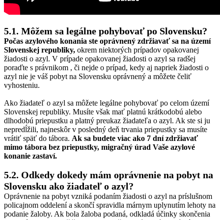
5.1. Môžem sa legálne pohybovať po Slovensku?
Počas azylového konania ste oprávnený zdržiavať sa na území
Slovenskej republiky,
okrem niektorých prípadov opakovanej
žiadosti o azyl. V prípade opakovanej žiadosti o azyl sa radšej
poraďte s právnikom , či nejde o prípad, kedy aj napriek žiadosti o
azyl nie je váš pobyt na Slovensku oprávnený a môžete čeliť
vyhosteniu.
Ako žiadateľ o azyl sa môžete legálne pohybovať po celom území
Slovenskej republiky. Musíte však mať platnú krátkodobú alebo
dlhodobú priepustku a platný preukaz žiadateľa o azyl. Ak ste si ju
nepredĺžili, najneskôr v posledný deň trvania priepustky sa musíte
vrátiť späť do tábora.
Ak sa budete viac ako 7 dní zdržiavať
mimo tábora bez priepustky, migračný úrad Vaše azylové
konanie zastaví.
5.2. Odkedy dokedy mám oprávnenie na pobyt na
Slovensku ako žiadateľ o azyl?
Oprávnenie na pobyt vzniká podaním žiadosti o azyl na príslušnom
policajnom oddelení a skončí spravidla márnym uplynutím lehoty na
podanie žaloby. Ak bola žaloba podaná, odkladá účinky skončenia