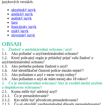
jazykových verziách:
ukrajinský jazyk
anglický jazyk
arabský jazyk
farsi
francúzsky jazyk
ruský jazyk
slovenský jazyk
OBSAH
1. Žiadosť o medzinárodnú ochranu / azyl
1.1. Ako požiadať o azyl/medzinárodnú ochranu?
1.2. Ktorý policajný orgán je príslušný prijať vašu žiadosť o
azyl/medzinárodnú ochranu?
1.3. Ako prebieha podanie žiadosti o azyl?
1.4. Aké identifikačné činnosti polície musím strpieť?
1.5. Ako požiadam o azyl v mene svojej rodiny?
1.6. Ako požiadam o azyl ak mám menej ako 18 rokov?
2. Čo je medzinárodná ochrana? Aký je rozdiel medzi azylom
a doplnkovou ochranou?
2.1. Komu môže byť udelený azyl?
2.1.1. Čo je prenasledovanie?
2.1.2. Kto môže byť pôvodcom prenasledovania?
2.1.3. Čo sú obzvlášť zavrhnutiahodné dôvody prenasledovania?