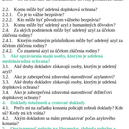
2.2. Komu môže byť udelená doplnková ochrana?
2.2.1. Čo je to vážne bezprávie?
2.2.2. Kto môže byť pôvodcom vážneho bezprávia?
2.3. Komu môže byť udelený azyl z humanitných dôvodov?
2.4. Za akých podmienok môže byť udelený azyl za účelom
zlúčenia rodiny?
2.4.1. Ktorým rodinným príslušníkom môže byť udelený azyl za
účelom zlúčenia rodiny?
2.4.2. Čo znamená azyl za účelom zlúčenia rodiny?
3. Aké oprávnenia majú osoby, ktorým je udelená
medzinárodná ochrana?
3.1. Aké druhy dokladov získavajú osoby, ktorým je udelený
azyl?
3.2. Ako je zabezpečená zdravotná starostlivosť azylantovi?
3.3. Aké druhy dokladov získavajú osoby, ktorým je udelená
doplnková ochrana?
3.4. Ako je zabezpečená zdravotná starostlivosť držiteľovi
doplnkovej ochrany?
4. Doklady totožnosti a cestovné doklady
4.1. Prečo mi na začiatku konania policajti zobrali doklady? Kde
sú? Kedy mi ich vrátia?
4.2. Akým dokladom sa mám preukazovať počas azylového
konania?
5. Oprávnenosť pobytu na Slovensku, sloboda pohybu a