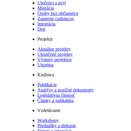
Utečenci a azyl
Migrácia
Osoby bez občianstva
Zaistenie cudzincov
Integrácia
Deti
Projekty
Aktuálne projekty
Ukončené projekty
Výstupy projektov
Ukrajina
Knižnica
Publikácie
Analýzy a pozičné dokumenty
Legislatívna činnosť
Články a judikatúra
Vzdelávanie
Workshopy
Prednášky a diskusie
Fórum o integrácii