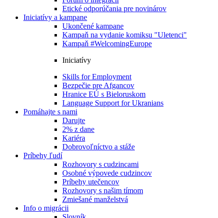
Etické odporúčania pre novinárov
Iniciatívy a kampane
Ukončené kampane
Kampaň na vydanie komiksu "Uletenci"
Kampaň #WelcomingEurope
Iniciatívy
Skills for Employment
Bezpečie pre Afgancov
Hranice EÚ s Bieloruskom
Language Support for Ukranians
Pomáhajte s nami
Darujte
2% z dane
Kariéra
Dobrovoľníctvo a stáže
Príbehy ľudí
Rozhovory s cudzincami
Osobné výpovede cudzincov
Príbehy utečencov
Rozhovory s našim tímom
Zmiešané manželstvá
Info o migrácii
Slovník