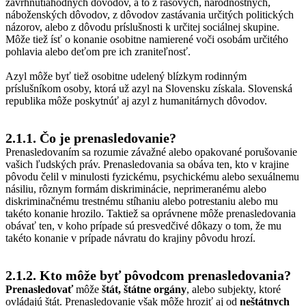
zavrhnutiahodných dôvodov, a to z rasových, národnostných,
náboženských dôvodov, z dôvodov zastávania určitých politických
názorov, alebo z dôvodu príslušnosti k určitej sociálnej skupine.
Môže tiež ísť o konanie osobitne namierené voči osobám určitého
pohlavia alebo deťom pre ich zraniteľnosť.
Azyl môže byť tiež osobitne udelený blízkym rodinným
príslušníkom osoby, ktorá už azyl na Slovensku získala. Slovenská
republika môže poskytnúť aj azyl z humanitárnych dôvodov.
2.1.1. Čo je prenasledovanie?
Prenasledovaním sa rozumie závažné alebo opakované porušovanie
vašich ľudských práv. Prenasledovania sa obáva ten, kto v krajine
pôvodu čelil v minulosti fyzickému, psychickému alebo sexuálnemu
násiliu, rôznym formám diskriminácie, neprimeranému alebo
diskriminačnému trestnému stíhaniu alebo potrestaniu alebo mu
takéto konanie hrozilo. Taktiež sa oprávnene môže prenasledovania
obávať ten, v koho prípade sú presvedčivé dôkazy o tom, že mu
takéto konanie v prípade návratu do krajiny pôvodu hrozí.
2.1.2. Kto môže byť pôvodcom prenasledovania?
Prenasledovať
môže
štát, štátne orgány
, alebo subjekty, ktoré
ovládajú štát. Prenasledovanie však môže hroziť aj od
neštátnych