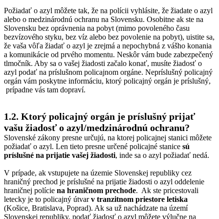
Požiadať o azyl môžete tak, že na polícii vyhlásite, že žiadate o azyl
alebo o medzinárodnú ochranu na Slovensku. Osobitne ak ste na
Slovensku bez oprávnenia na pobyt (mimo povoleného času
bezvízového styku, bez víz alebo bez povolenie na pobyt), uistite sa,
že vaša vôľa žiadať o azyl je zrejmá a nepochybná z vášho konania
a komunikácie od prvého momentu. Neskôr vám bude zabezpečený
tlmočník. Aby sa o vašej žiadosti začalo konať, musíte žiadosť o
azyl podať na príslušnom policajnom orgáne. Nepríslušný policajný
orgán vám poskytne informáciu, ktorý policajný orgán je príslušný,
prípadne vás tam dopraví.
1.2. Ktorý policajný orgán je príslušný prijať
vašu žiadosť o azyl/medzinárodnú ochranu?
Slovenské zákony presne určujú, na ktorej policajnej stanici môžete
požiadať o azyl. Len tieto presne určené policajné stanice
sú
príslušné na prijatie vašej žiadosti
, inde sa o azyl požiadať nedá.
V prípade, ak vstupujete na územie Slovenskej republiky cez
hraničný prechod je príslušné na prijatie žiadosti o azyl oddelenie
hraničnej polície
na hraničnom prechode
. Ak ste pricestovali
letecky je to policajný útvar
v tranzitnom priestore letiska
(Košice, Bratislava, Poprad). Ak sa už nachádzate na území
Slovenskej republiky, podať žiadosť o azyl môžete výlučne na