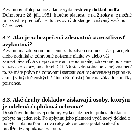
Azylantovi ďalej na požiadanie vydá
cestovný doklad
podľa
Dohovoru z 28. júla 1951, ktorého platnosť je na
2 roky
a je možné
ju následne predĺžiť. Tento cestovný doklad je uznávaný väčšinou
štátov sveta.
3.2. Ako je zabezpečená zdravotná starostlivosť
azylantovi?
Azylant má zdravotné poistenie za každých okolností. Ak pracujete
alebo podnikáte, zdravotné poistenie platíte vy alebo váš
zamestnávateľ. Ak nepracujete ani nepodnikáte, zdravotné poistenie
za vás ako za azylanta hradí štát. Ak ste zdravotne poistený znamená
to, že máte právo na zdravotnú starostlivosť v Slovenskej republike,
ako aj v iných členských štátoch Európskej únie na základe kartičky
poistenca.
3.3. Aké druhy dokladov získavajú osoby, ktorým
je udelená doplnková ochrana?
Držiteľovi doplnkovej ochrany vydá cudzinecká polícia doklad o
pobyte na jeden rok. Po uplynutí jeho platnosti vydá nový doklad o
pobyte s platnosťou na dva roky, ak cudzinec podal žiadosť o
predĺženie doplnkovej ochrany.