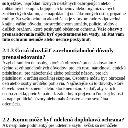
subjektov
, napríklad rôznych neštátnych ozbrojených alebo
militantných skupín, bojujúcich kmeňov alebo organizovaných
zločineckých skupín, ale napríklad aj od súkromných osôb, prípadne
rodiny. Za vašu ochranu ako občana je v prvom rade zodpovedná
krajina vášho pôvodu, prostredníctvom armády, polície, súdov a
ďalších orgánov, ktoré poskytujú občanom ochranu.
Vaše obavy z
prenasledovania môžu byť opodstatnené len vtedy, ak štát vám
túto ochranu nemôže alebo nechce poskytnúť.
2.1.3 Čo sú obzvlášť zavrhnutiahodné dôvody
prenasledovania?
Azyl chráni len tie osoby, ktoré sú ohrozené prenasledovaním z
týchto zavrhnutiahodných dôvodov: pre ich rasu, národnosť, etnickú
príslušnosť, pre náboženské alebo politické názory, pre ich
príslušnosť k určitej sociálnej skupine. Osobitne môžu byť ohrozené
deti alebo osoby určitého pohlavia. Najčastejšie sú to dôvody, ktoré
človek nemôže zmeniť alebo ktoré nemožno žiadať, aby sa ich
osoba zriekla, pretože patria k základným prejavom ľudskej bytosti
– napr. politické názory alebo náboženstvo alebo sexuálna
orientácia.
2.2. Komu môže byť udelená doplnková ochrana?
Ak nespĺňate podmienky pre udelenie azylu, avšak sa nemôžete