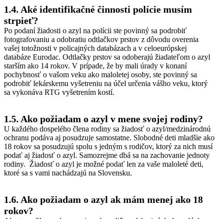
1.4. Aké identifikačné činnosti polície musím
strpieť?
Po podaní žiadosti o azyl na polícii ste povinný sa podrobiť
fotografovaniu a odobratiu odtlačkov prstov z dôvodu overenia
vašej totožnosti v policajných databázach a v celoeurópskej
databáze Eurodac. Odtlačky prstov sa odoberajú žiadateľom o azyl
starším ako 14 rokov. V prípade, že by mali úrady v konaní
pochybnosť o vašom veku ako maloletej osoby, ste povinný sa
podrobiť lekárskemu vyšetreniu na účel určenia vášho veku, ktorý
sa vykonáva RTG vyšetrením kostí.
1.5. Ako požiadam o azyl v mene svojej rodiny?
U každého dospelého člena rodiny sa žiadosť o azyl/medzinárodnú
ochranu podáva aj posudzuje samostatne. Slobodné deti mladšie ako
18 rokov sa posudzujú spolu s jedným s rodičov, ktorý za nich musí
podať aj žiadosť o azyl. Samozrejme dbá sa na zachovanie jednoty
rodiny. Žiadosť o azyl je možné podať len za vaše maloleté deti,
ktoré sa s vami nachádzajú na Slovensku.
1.6. Ako požiadam o azyl ak mám menej ako 18
rokov?