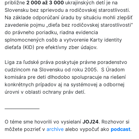
približne
2 000 až 3 000
ukrajinských detí je na
Slovensku bez sprievodu a rodičovskej starostlivosti.
Na základe odporúčaní úradu by situáciu mohli zlepšiť
zavedenie pojmu „dieťa bez rodičovskej starostlivosti“
do právneho poriadku, riadna evidencia
splnomocnených osôb a vytvorenie Karty identity
dieťaťa (KID) pre efektívny zber údajov.
Liga za ľudské práva poskytuje právne poradenstvo
cudzincom na Slovensku od roku 2005. S Úradom
komisára pre deti dlhodobo spolupracuje na riešení
konkrétnych prípadov aj na systémovej a odbornej
úrovni v oblasti ochrany práv detí.
________________
O téme sme hovorili vo vysielaní
JOJ24
. Rozhovor si
môžete pozrieť v
archíve
alebo vypočuť ako
podcast
.