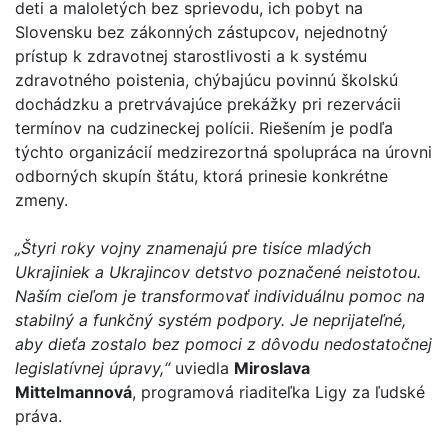
deti a maloletých bez sprievodu, ich pobyt na
Slovensku bez zákonných zástupcov, nejednotný
prístup k zdravotnej starostlivosti a k systému
zdravotného poistenia, chýbajúcu povinnú školskú
dochádzku a pretrvávajúce prekážky pri rezervácii
termínov na cudzineckej polícii. Riešením je podľa
týchto organizácií medzirezortná spolupráca na úrovni
odborných skupín štátu, ktorá prinesie konkrétne
zmeny.
„Štyri roky vojny znamenajú pre tisíce mladých
Ukrajiniek a Ukrajincov detstvo poznačené neistotou.
Naším cieľom je transformovať individuálnu pomoc na
stabilný a funkčný systém podpory. Je neprijateľné,
aby dieťa zostalo bez pomoci z dôvodu nedostatočnej
legislatívnej úpravy,“
uviedla
Miroslava
Mittelmannová
, programová riaditeľka Ligy za ľudské
práva.