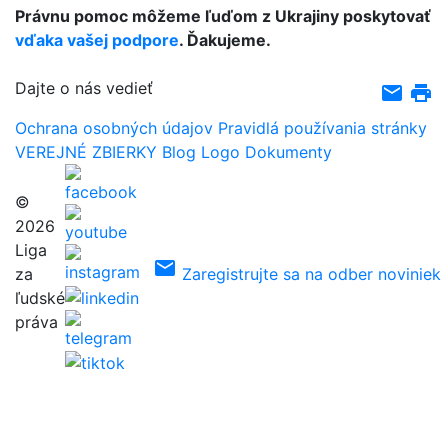
Právnu pomoc môžeme ľuďom z Ukrajiny poskytovať
vďaka vašej podpore
. Ďakujeme.
Dajte o nás vedieť
email
print
Ochrana osobných údajov
Pravidlá používania stránky
VEREJNÉ ZBIERKY
Blog
Logo
Dokumenty
©
2026
Liga
email
za
Zaregistrujte sa na odber noviniek
ľudské
práva