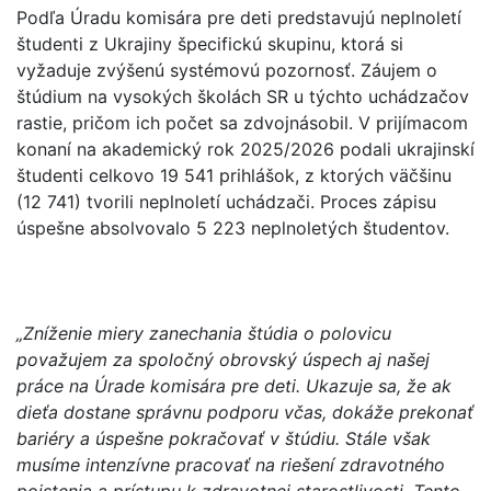
Podľa Úradu komisára pre deti predstavujú neplnoletí
študenti z Ukrajiny špecifickú skupinu, ktorá si
vyžaduje zvýšenú systémovú pozornosť. Záujem o
štúdium na vysokých školách SR u týchto uchádzačov
rastie, pričom ich počet sa zdvojnásobil. V prijímacom
konaní na akademický rok 2025/2026 podali ukrajinskí
študenti celkovo 19 541 prihlášok, z ktorých väčšinu
(12 741) tvorili neplnoletí uchádzači. Proces zápisu
úspešne absolvovalo 5 223 neplnoletých študentov.
„
Zníženie miery zanechania štúdia o polovicu
považujem za spoločný obrovský úspech aj našej
práce na Úrade komisára pre deti. Ukazuje sa, že ak
dieťa dostane správnu podporu včas, dokáže prekonať
bariéry a úspešne pokračovať v štúdiu. Stále však
musíme intenzívne pracovať na riešení zdravotného