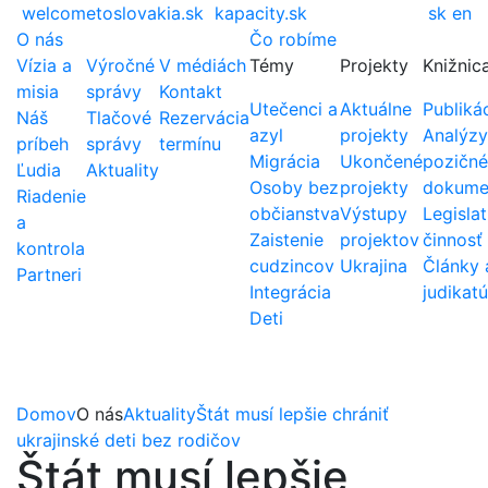
welcometoslovakia.sk
kapacity.sk
sk
en
O nás
Čo robíme
Vízia a
Výročné
V médiách
Témy
Projekty
Knižnic
misia
správy
Kontakt
Utečenci a
Aktuálne
Publiká
Náš
Tlačové
Rezervácia
azyl
projekty
Analýzy
príbeh
správy
termínu
Migrácia
Ukončené
pozičné
Ľudia
Aktuality
Osoby bez
projekty
dokume
Riadenie
občianstva
Výstupy
Legislat
a
Zaistenie
projektov
činnosť
kontrola
cudzincov
Ukrajina
Články 
Partneri
Integrácia
judikatú
Deti
Domov
O nás
Aktuality
Štát musí lepšie chrániť
ukrajinské deti bez rodičov
Štát musí lepšie