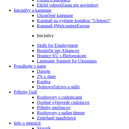
Etické odporúčania pre novinárov
Iniciatívy a kampane
Ukončené kampane
Kampaň na vydanie komiksu "Uletenci"
Kampaň #WelcomingEurope
Iniciatívy
Skills for Employment
Bezpečie pre Afgancov
Hranice EÚ s Bieloruskom
Language Support for Ukranians
Pomáhajte s nami
Darujte
2% z dane
Kariéra
Dobrovoľníctvo a stáže
Príbehy ľudí
Rozhovory s cudzincami
Osobné výpovede cudzincov
Príbehy utečencov
Rozhovory s našim tímom
Zmiešané manželstvá
Info o migrácii
Slovník