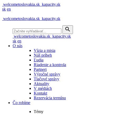
welcometoslovakia.sk
kapacity.sk
sk
en
welcometoslovakia.sk
kapacity.sk
search
welcometoslovakia.sk
kapacity.sk
sk
en
O nás
Vízia a misia
Náš príbeh
Ľudia
Riadenie a kontrola
Partneri
Výročné správy
Tlačové správy
Aktuality
V médiách
Kontakt
Rezervácia termínu
Čo robíme
Témy