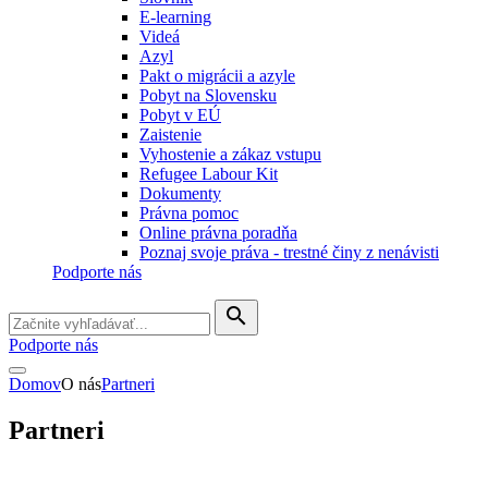
E-learning
Videá
Azyl
Pakt o migrácii a azyle
Pobyt na Slovensku
Pobyt v EÚ
Zaistenie
Vyhostenie a zákaz vstupu
Refugee Labour Kit
Dokumenty
Právna pomoc
Online právna poradňa
Poznaj svoje práva - trestné činy z nenávisti
Podporte nás
search
Podporte nás
Domov
O nás
Partneri
Partneri