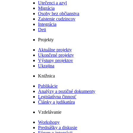
Utečenci a azyl
Migrácia
Osoby bez občianstva
Zaistenie cudzincov
Integrácia
Deti
Projekty
Aktuálne projekty
Ukončené projekty
Výstupy projektov
Ukrajina
Knižnica
Publikácie
Analýzy a pozičné dokumenty
Legislatívna činnosť
Články a judikatúra
Vzdelávanie
Workshopy
Prednášky a diskusie
Fórum o integrácii