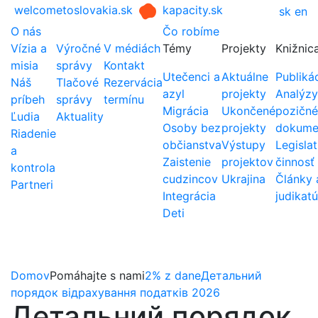
welcometoslovakia.sk
kapacity.sk
sk
en
O nás
Čo robíme
Vízia a
Výročné
V médiách
Témy
Projekty
Knižnic
misia
správy
Kontakt
Utečenci a
Aktuálne
Publiká
Náš
Tlačové
Rezervácia
azyl
projekty
Analýzy
príbeh
správy
termínu
Migrácia
Ukončené
pozičné
Ľudia
Aktuality
Osoby bez
projekty
dokume
Riadenie
občianstva
Výstupy
Legislat
a
Zaistenie
projektov
činnosť
kontrola
cudzincov
Ukrajina
Články 
Partneri
Integrácia
judikatú
Deti
Domov
Pomáhajte s nami
2% z dane
Детальний
порядок відрахування податків 2026
Детальний порядок