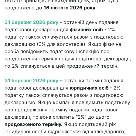
лютого припадає на вихідний день, строк було
продовжено до
16 лютого 2026
року
.
31 березня
2026
року
- останній день подання
податкової декларації для
фізичних осіб
- 2%
податку також сплачується разом з податковою
декларацією (3% для волонтерів). Якщо фізична
особа повідомить податкову інспекцію про
продовження терміну подачі податкової декларації,
то 2% сплачується в цей продовжений термін.
31 березня
2026
року
- останній термін подання
податкової декларації для
юридичних осіб
- 2%
податку також сплачується разом з податковою
декларацією. Якщо компанія повідомить податкову
про продовження терміну подання податкової
декларації, то вона сплатить "2%" до цього
продовженого терміну.
Якщо податковий рік
юридичної особи відрізняється від календарного,