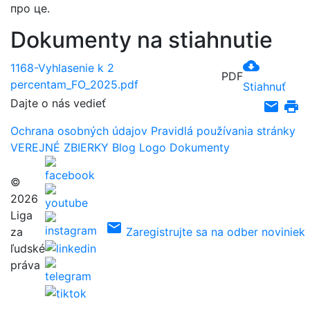
про це.
Dokumenty na stiahnutie
cloud_download
1168-Vyhlasenie k 2
PDF
percentam_FO_2025.pdf
Stiahnuť
Dajte o nás vedieť
email
print
Ochrana osobných údajov
Pravidlá používania stránky
VEREJNÉ ZBIERKY
Blog
Logo
Dokumenty
©
2026
Liga
email
za
Zaregistrujte sa na odber noviniek
ľudské
práva