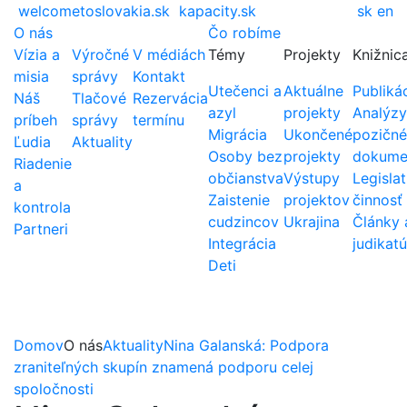
welcometoslovakia.sk
kapacity.sk
sk
en
O nás
Čo robíme
Vízia a
Výročné
V médiách
Témy
Projekty
Knižnic
misia
správy
Kontakt
Utečenci a
Aktuálne
Publiká
Náš
Tlačové
Rezervácia
azyl
projekty
Analýzy
príbeh
správy
termínu
Migrácia
Ukončené
pozičné
Ľudia
Aktuality
Osoby bez
projekty
dokume
Riadenie
občianstva
Výstupy
Legislat
a
Zaistenie
projektov
činnosť
kontrola
cudzincov
Ukrajina
Články 
Partneri
Integrácia
judikatú
Deti
Domov
O nás
Aktuality
Nina Galanská: Podpora
zraniteľných skupín znamená podporu celej
spoločnosti