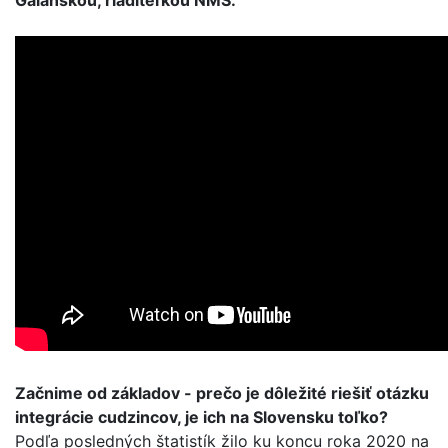
Galanskou, riaditeľkou NMŠ.
Začnime od základov - prečo je dôležité riešiť otázku
integrácie cudzincov, je ich na Slovensku toľko?
Podľa posledných štatistík žilo ku koncu roka 2020 na