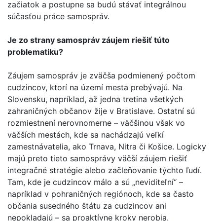
začiatok a postupne sa budú stávať integrálnou
súčasťou práce samospráv.
Je zo strany samospráv záujem riešiť túto
problematiku?
Záujem samospráv je zväčša podmienený počtom
cudzincov, ktorí na území mesta prebývajú. Na
Slovensku, napríklad, až jedna tretina všetkých
zahraničných občanov žije v Bratislave. Ostatní sú
rozmiestnení nerovnomerne – väčšinou však vo
väčších mestách, kde sa nachádzajú veľkí
zamestnávatelia, ako Trnava, Nitra či Košice. Logicky
majú preto tieto samosprávy väčší záujem riešiť
integračné stratégie alebo začleňovanie týchto ľudí.
Tam, kde je cudzincov málo a sú „neviditeľní“ –
napríklad v pohraničných regiónoch, kde sa často
občania susedného štátu za cudzincov ani
nepokladajú – sa proaktívne kroky nerobia.