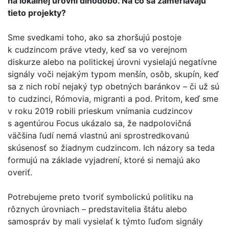
na lokálnej úrovni dlhodobo. Na čo sa zameriavajú
tieto projekty?
Sme svedkami toho, ako sa zhoršujú postoje
k cudzincom práve vtedy, keď sa vo verejnom
diskurze alebo na politickej úrovni vysielajú negatívne
signály voči nejakým typom menšín, osôb, skupín, keď
sa z nich robí nejaký typ obetných baránkov – či už sú
to cudzinci, Rómovia, migranti a pod. Pritom, keď sme
v roku 2019 robili prieskum vnímania cudzincov
s agentúrou Focus ukázalo sa, že nadpolovičná
väčšina ľudí nemá vlastnú ani sprostredkovanú
skúsenosť so žiadnym cudzincom. Ich názory sa teda
formujú na základe vyjadrení, ktoré si nemajú ako
overiť.
Potrebujeme preto tvoriť symbolickú politiku na
rôznych úrovniach – predstavitelia štátu alebo
samospráv by mali vysielať k týmto ľuďom signály