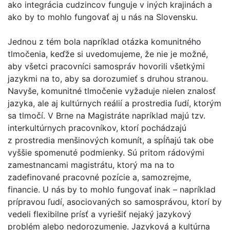
ako integrácia cudzincov funguje v iných krajinách a
ako by to mohlo fungovať aj u nás na Slovensku.
Jednou z tém bola napríklad otázka komunitného
tlmočenia, keďže si uvedomujeme, že nie je možné,
aby všetci pracovníci samospráv hovorili všetkými
jazykmi na to, aby sa dorozumieť s druhou stranou.
Navyše, komunitné tlmočenie vyžaduje nielen znalosť
jazyka, ale aj kultúrnych reálií a prostredia ľudí, ktorým
sa tlmočí. V Brne na Magistráte napríklad majú tzv.
interkultúrnych pracovníkov, ktorí pochádzajú
z prostredia menšinových komunít, a spĺňajú tak obe
vyššie spomenuté podmienky. Sú pritom rádovými
zamestnancami magistrátu, ktorý ma na to
zadefinované pracovné pozície a, samozrejme,
financie. U nás by to mohlo fungovať inak – napríklad
prípravou ľudí, asociovaných so samosprávou, ktorí by
vedeli flexibilne prísť a vyriešiť nejaký jazykový
problém alebo nedorozumenie. Jazyková a kultúrna