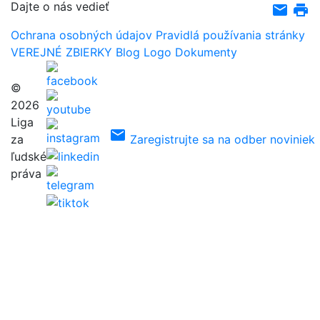
Dajte o nás vedieť
email
print
Ochrana osobných údajov
Pravidlá používania stránky
VEREJNÉ ZBIERKY
Blog
Logo
Dokumenty
©
2026
Liga
email
za
Zaregistrujte sa na odber noviniek
ľudské
práva