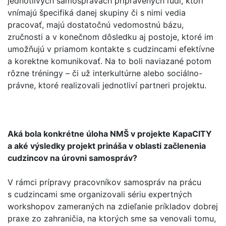
jednotlivých samosprávach pripravených ľudí, ktorí
vnímajú špecifiká danej skupiny či s nimi vedia
pracovať, majú dostatočnú vedomostnú bázu,
zručnosti a v konečnom dôsledku aj postoje, ktoré im
umožňujú v priamom kontakte s cudzincami efektívne
a korektne komunikovať. Na to boli naviazané potom
rôzne tréningy – či už interkultúrne alebo sociálno-
právne, ktoré realizovali jednotliví partneri projektu.
Aká bola konkrétne úloha NMŠ v projekte KapaCITY
a aké výsledky projekt prináša v oblasti začlenenia
cudzincov na úrovni samospráv?
V rámci prípravy pracovníkov samospráv na prácu
s cudzincami sme organizovali sériu expertných
workshopov zameraných na zdieľanie príkladov dobrej
praxe zo zahraničia, na ktorých sme sa venovali tomu,