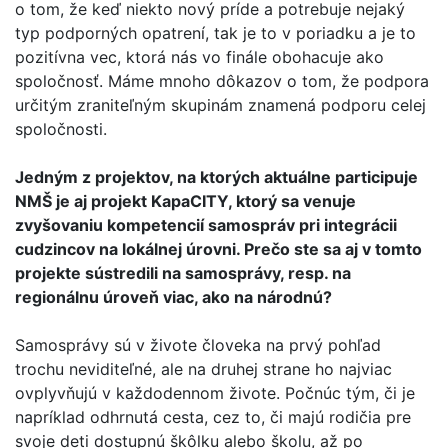
o tom, že keď niekto nový príde a potrebuje nejaký
typ podporných opatrení, tak je to v poriadku a je to
pozitívna vec, ktorá nás vo finále obohacuje ako
spoločnosť. Máme mnoho dôkazov o tom, že podpora
určitým zraniteľným skupinám znamená podporu celej
spoločnosti.
Jedným z projektov, na ktorých aktuálne participuje
NMŠ je aj projekt KapaCITY, ktorý sa venuje
zvyšovaniu kompetencií samospráv pri integrácii
cudzincov na lokálnej úrovni. Prečo ste sa aj v tomto
projekte sústredili na samosprávy, resp. na
regionálnu úroveň viac, ako na národnú?
Samosprávy sú v živote človeka na prvý pohľad
trochu neviditeľné, ale na druhej strane ho najviac
ovplyvňujú v každodennom živote. Počnúc tým, či je
napríklad odhrnutá cesta, cez to, či majú rodičia pre
svoje deti dostupnú škôlku alebo školu, až po