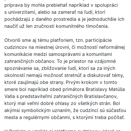
príprava by mohla prebiehať napríklad v spolupráci
s univerzitami, alebo sa zamerať na ľudí, ktorí
pochádzajú z daného prostredia a je jednoduchšie ich
naučiť už len zručnosti komunitného tlmočenia.
Otvorili sme aj tému platforiem, tzn. participácie
cudzincov na miestnej úrovni, či možností neformálnej
komunikácie medzi samosprávami a komunitami
zahraničných občanov. To je priestor na vzájomné
spoznávanie sa, zbližovanie ľudí, ktorí sa za iných
okolností nemajú možnosť stretnúť a diskutovať témy,
ktoré zaujímajú obe strany. Prvým krokom v tomto
smere bol napríklad obed primátora Bratislavy Matúša
Valla s predstaviteľmi zahraničných Bratislavčanov,
ktorý mal veľmi dobré ohlasy zo všetkých strán. Bol
akýmsi symbolickým uznaním, že cudzinci sú súčasťou
mesta a regulérnymi občanmi, s ktorými treba počítať.