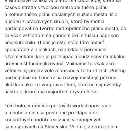
V Bratislave vznikla aj platforma cudzincov, ktorá sa
časovo stretla s tvorbou metropolitného plánu
a komunitného plánu sociálnych služieb mesta. Išlo
o jednu z pracovných skupín, ktorá by mohla
participovať na tvorbe metropolitného plánu mesta, čo
sa však vzhľadom na pandemickú situáciu napokon
neuskutočnilo. U nás je ešte stále táto oblasť
spolupráce v plienkach, napríklad v porovnaní
s Nemeckom, kde je participácia cudzincov na lokálnej
úrovni inštitucionalizovaná. Vnímame to však ako
veľmi silný prejav vôle a posunu v tejto oblasti. Prístup
participácie cudzincov na rozvoji mesta je peknou
ukážkou ako zrovnoprávniť ľudí, ktorí nemajú všetky
nástroje, ktoré má majoritné obyvateľstvo.
Tém bolo, v rámci expertných workshopov, viac
a mnohé z nich sa postupne preklápajú do
konkrétnych podôb realizácie v zapojených
samosprávach na Slovensku. Veríme, že toto je len