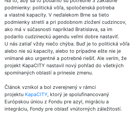
Na to, aby sa to podarilo sú potrebné 3 základné
podmienky: politická vôľa, spoločenská potreba
a vlastné kapacity. V neďalekom Brne sa tieto
podmienky stretli a pri podobnom zložení cudzincov,
ako má v súčasnosti napríklad Bratislava, sa im
podarilo cudzineckú agendu veľmi dobre nastaviť.
U nás zatiaľ vždy niečo chýba. Buď je to politická vôľa
alebo nie sú kapacity, alebo to prípadne ešte nie je
vnímané ako urgentné a potrebné riešiť. Ale verím, že
projekt KapaCITY nastavil nový pohľad do všetkých
spomínaných oblastí a prinesie zmenu.
Článok vznikol a bol zverejnený v rámci
projektu
KapaCITY
, ktorý je spolufinancovaný
Európskou úniou z Fondu pre azyl, migráciu a
integráciu, Fondy pre oblasť vnútorných záležitostí.