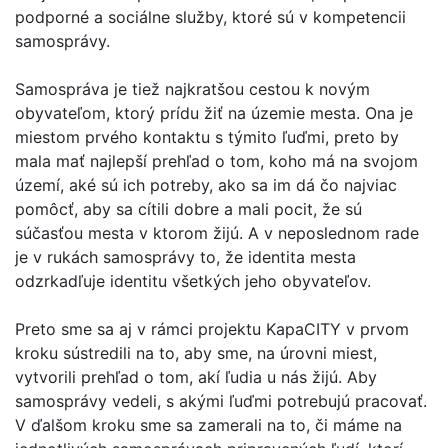
podporné a sociálne služby, ktoré sú v kompetencii
samosprávy.
Samospráva je tiež najkratšou cestou k novým
obyvateľom, ktorý prídu žiť na územie mesta. Ona je
miestom prvého kontaktu s týmito ľuďmi, preto by
mala mať najlepší prehľad o tom, koho má na svojom
území, aké sú ich potreby, ako sa im dá čo najviac
pomôcť, aby sa cítili dobre a mali pocit, že sú
súčasťou mesta v ktorom žijú. A v neposlednom rade
je v rukách samosprávy to, že identita mesta
odzrkadľuje identitu všetkých jeho obyvateľov.
Preto sme sa aj v rámci projektu KapaCITY v prvom
kroku sústredili na to, aby sme, na úrovni miest,
vytvorili prehľad o tom, akí ľudia u nás žijú. Aby
samosprávy vedeli, s akými ľuďmi potrebujú pracovať.
V ďalšom kroku sme sa zamerali na to, či máme na