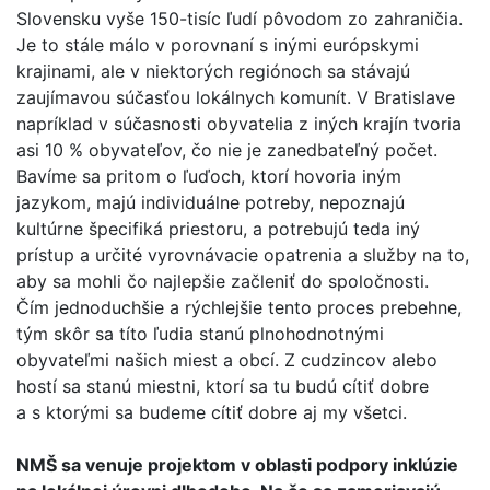
Slovensku vyše 150-tisíc ľudí pôvodom zo zahraničia.
Je to stále málo v porovnaní s inými európskymi
krajinami, ale v niektorých regiónoch sa stávajú
zaujímavou súčasťou lokálnych komunít. V Bratislave
napríklad v súčasnosti obyvatelia z iných krajín tvoria
asi 10 % obyvateľov, čo nie je zanedbateľný počet.
Bavíme sa pritom o ľuďoch, ktorí hovoria iným
jazykom, majú individuálne potreby, nepoznajú
kultúrne špecifiká priestoru, a potrebujú teda iný
prístup a určité vyrovnávacie opatrenia a služby na to,
aby sa mohli čo najlepšie začleniť do spoločnosti.
Čím jednoduchšie a rýchlejšie tento proces prebehne,
tým skôr sa títo ľudia stanú plnohodnotnými
obyvateľmi našich miest a obcí. Z cudzincov alebo
hostí sa stanú miestni, ktorí sa tu budú cítiť dobre
a s ktorými sa budeme cítiť dobre aj my všetci.
NMŠ sa venuje projektom v oblasti podpory inklúzie