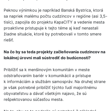
Peknou výnimkou je napríklad Banská Bystrica, ktorá
sa napriek malému počtu cudzincov v regióne (asi 3,5-
tisíc), zapojila do projektu KapaCITY a vedenie mesta
proaktívne pristupuje k tejto téme aj keď nenastali
žiadne situácie, ktoré by potrebovali v tomto smere
riešiť.
Na čo by sa teda projekty začleňovania cudzincov na
lokálnej úrovni mali sústrediť do budúcnosti?
Priblížiť sa k menšinovým komunitám v meste
odstraňovaním bariér v komunikácii a prístupe
k informáciám a službám samospráv. Na druhej strane
je však potrebné priblížiť týchto ľudí majoritnému
obyvateľstvu a dávať všetkým najavo, že sú
rešpektovanou súčasťou mesta.