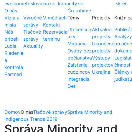
welcometoslovakia.sk
kapacity.sk
sk
en
O nás
Čo robíme
Vízia a
Výročné
V médiách
Témy
Projekty
Knižnic
misia
správy
Kontakt
Utečenci a
Aktuálne
Publiká
Náš
Tlačové
Rezervácia
azyl
projekty
Analýzy
príbeh
správy
termínu
Migrácia
Ukončené
pozičné
Ľudia
Aktuality
Osoby bez
projekty
dokume
Riadenie
občianstva
Výstupy
Legislat
a
Zaistenie
projektov
činnosť
kontrola
cudzincov
Ukrajina
Články 
Partneri
Integrácia
judikatú
Deti
Domov
O nás
Tlačové správy
Správa Minority and
Indigenous Trends 2019
Správa Minority and