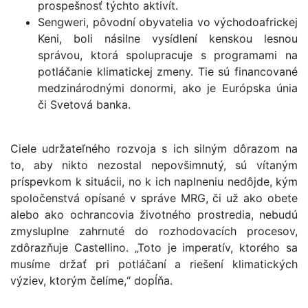
prospešnosť týchto aktivít.
Sengweri, pôvodní obyvatelia vo východoafrickej
Keni, boli násilne vysídlení kenskou lesnou
správou, ktorá spolupracuje s programami na
potláčanie klimatickej zmeny. Tie sú financované
medzinárodnými donormi, ako je Európska únia
či Svetová banka.
Ciele udržateľného rozvoja s ich silným dôrazom na
to, aby nikto nezostal nepovšimnutý, sú vítaným
príspevkom k situácii, no k ich naplneniu nedôjde, kým
spoločenstvá opísané v správe MRG, či už ako obete
alebo ako ochrancovia životného prostredia, nebudú
zmysluplne zahrnuté do rozhodovacích procesov,
zdôrazňuje Castellino. „Toto je imperatív, ktorého sa
musíme držať pri potláčaní a riešení klimatických
výziev, ktorým čelíme,“ dopĺňa.