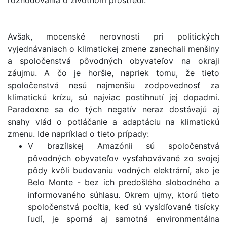
rozhodovania o životnom prostredí.
Avšak, mocenské nerovnosti pri politických
vyjednávaniach o klimatickej zmene zanechali menšiny
a spoločenstvá pôvodných obyvateľov na okraji
záujmu. A čo je horšie, napriek tomu, že tieto
spoločenstvá nesú najmenšiu zodpovednosť za
klimatickú krízu, sú najviac postihnutí jej dopadmi.
Paradoxne sa do tých negatív neraz dostávajú aj
snahy vlád o potláčanie a adaptáciu na klimatickú
zmenu. Ide napríklad o tieto prípady:
V brazílskej Amazónii sú spoločenstvá
pôvodných obyvateľov vysťahovávané zo svojej
pôdy kvôli budovaniu vodných elektrární, ako je
Belo Monte - bez ich predošlého slobodného a
informovaného súhlasu. Okrem ujmy, ktorú tieto
spoločenstvá pocítia, keď sú vysídľované tisícky
ľudí, je sporná aj samotná environmentálna