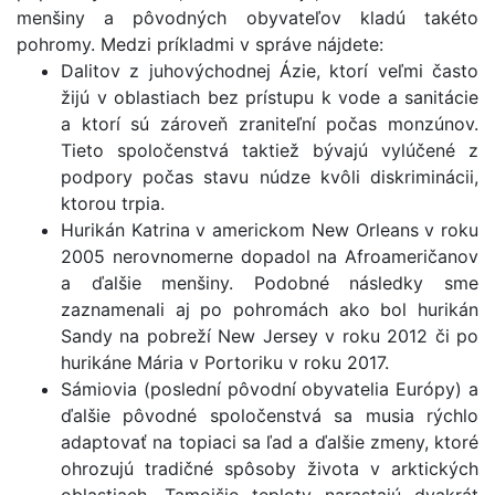
menšiny a pôvodných obyvateľov kladú takéto
pohromy. Medzi príkladmi v správe nájdete:
Dalitov z juhovýchodnej Ázie, ktorí veľmi často
žijú v oblastiach bez prístupu k vode a sanitácie
a ktorí sú zároveň zraniteľní počas monzúnov.
Tieto spoločenstvá taktiež bývajú vylúčené z
podpory počas stavu núdze kvôli diskriminácii,
ktorou trpia.
Hurikán Katrina v americkom New Orleans v roku
2005 nerovnomerne dopadol na Afroameričanov
a ďalšie menšiny. Podobné následky sme
zaznamenali aj po pohromách ako bol hurikán
Sandy na pobreží New Jersey v roku 2012 či po
hurikáne Mária v Portoriku v roku 2017.
Sámiovia (poslední pôvodní obyvatelia Európy) a
ďalšie pôvodné spoločenstvá sa musia rýchlo
adaptovať na topiaci sa ľad a ďalšie zmeny, ktoré
ohrozujú tradičné spôsoby života v arktických