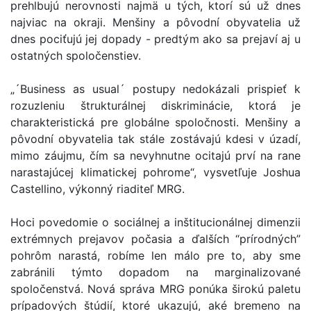
prehlbujú nerovnosti najmä u tých, ktorí sú už dnes
najviac na okraji. Menšiny a pôvodní obyvatelia už
dnes pociťujú jej dopady - predtým ako sa prejaví aj u
ostatných spoločenstiev.
„´Business as usual´ postupy nedokázali prispieť k
rozuzleniu štrukturálnej diskriminácie, ktorá je
charakteristická pre globálne spoločnosti. Menšiny a
pôvodní obyvatelia tak stále zostávajú kdesi v úzadí,
mimo záujmu, čím sa nevyhnutne ocitajú prví na rane
narastajúcej klimatickej pohrome“, vysvetľuje Joshua
Castellino, výkonný riaditeľ MRG.
Hoci povedomie o sociálnej a inštitucionálnej dimenzii
extrémnych prejavov počasia a ďalších “prírodných”
pohrôm narastá, robíme len málo pre to, aby sme
zabránili týmto dopadom na marginalizované
spoločenstvá. Nová správa MRG ponúka širokú paletu
prípadových štúdií, ktoré ukazujú, aké bremeno na