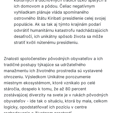
kultúrnych a duchovných tradícií úzko spätých s
ich domovom a pôdou. Čeliac negatívnym
vyhliadkam plánuje vláda spomínaného
ostrovného štátu Kiribati presídlenie celej svojej
populácie. Ak sa tak aj týmto krajinám podarí
odvrátiť humanitárnu katastrofu nadchádzajúcich
desaťročí, ich unikátny spôsob života sa môže
stratiť kvôli nútenému presídleniu.
Znalosti spoločenstiev pôvodných obyvateľov a ich
tradičné postupy týkajúce sa udržateľného
manažmentu ich životného prostredia sú vystavené
ohrozeniu. Výsledkom Unikátne porozumenie
miestnym ekosystémom, ktoré vznikalo po celé
stáročia, dospelo k tomu, že až 80 percent
zostávajúcej diverzity na svete je v rukách pôvodných
obyvateľov - ide tak o situáciu, ktorá by mala, celkom
logicky, opodstatňovať ich pozíciu v centre