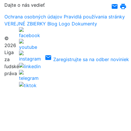
Dajte o nás vedieť
email
print
Ochrana osobných údajov
Pravidlá používania stránky
VEREJNÉ ZBIERKY
Blog
Logo
Dokumenty
©
2026
Liga
email
za
Zaregistrujte sa na odber noviniek
ľudské
práva