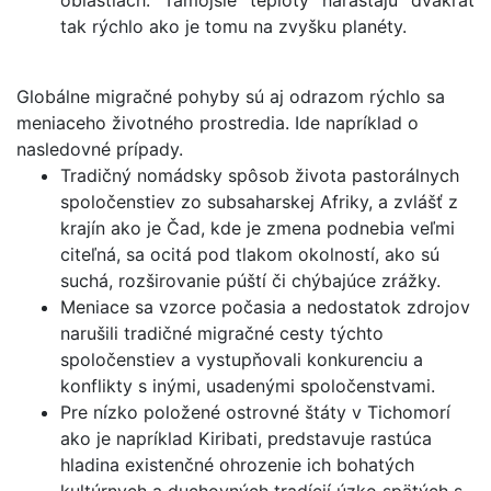
oblastiach. Tamojšie teploty narastajú dvakrát
tak rýchlo ako je tomu na zvyšku planéty.
Globálne migračné pohyby sú aj odrazom rýchlo sa
meniaceho životného prostredia. Ide napríklad o
nasledovné prípady.
Tradičný nomádsky spôsob života pastorálnych
spoločenstiev zo subsaharskej Afriky, a zvlášť z
krajín ako je Čad, kde je zmena podnebia veľmi
citeľná, sa ocitá pod tlakom okolností, ako sú
suchá, rozširovanie púští či chýbajúce zrážky.
Meniace sa vzorce počasia a nedostatok zdrojov
narušili tradičné migračné cesty týchto
spoločenstiev a vystupňovali konkurenciu a
konflikty s inými, usadenými spoločenstvami.
Pre nízko položené ostrovné štáty v Tichomorí
ako je napríklad Kiribati, predstavuje rastúca
hladina existenčné ohrozenie ich bohatých