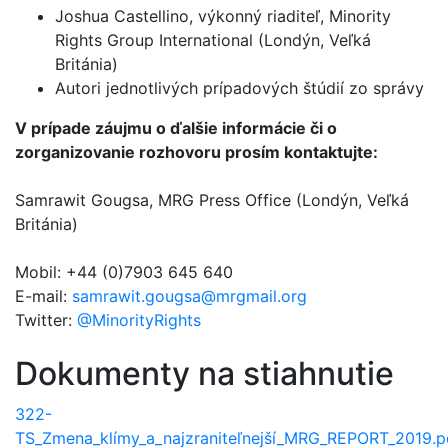
Joshua Castellino, výkonný riaditeľ, Minority
Rights Group International (Londýn, Veľká
Británia)
Autori jednotlivých prípadových štúdií zo správy
V prípade záujmu o ďalšie informácie či o
zorganizovanie rozhovoru prosím kontaktujte:
Samrawit Gougsa, MRG Press Office (Londýn, Veľká
Británia)
Mobil: +44 (0)7903 645 640
E-mail:
samrawit.gougsa@mrgmail.org
Twitter:
@MinorityRights
Dokumenty na stiahnutie
322-
TS_Zmena_klímy_a_najzraniteľnejší_MRG_REPORT_2019.p