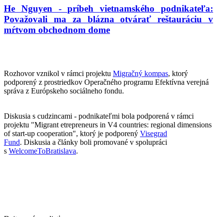
He Nguyen - príbeh vietnamského podnikateľa:
Považovali ma za blázna otvárať reštauráciu v
mŕtvom obchodnom dome
Rozhovor vznikol v rámci projektu
Migračný kompas
, ktorý
podporený z prostriedkov Operačného programu Efektívna verejná
správa z Európskeho sociálneho fondu.
Diskusia s cudzincami - podnikateľmi bola podporená v rámci
projektu "Migrant etrepreneurs in V4 countries: regional dimensions
of start-up cooperation", ktorý je podporený
Visegrad
Fund
. Diskusia a články boli promované v spolupráci
s
WelcomeToBratislava
.