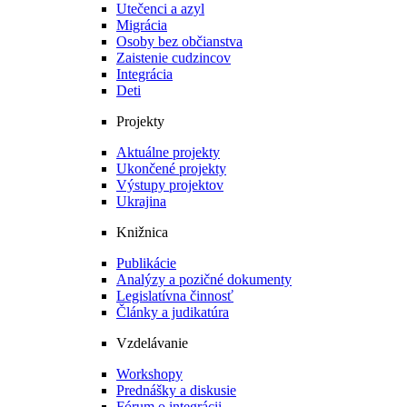
Utečenci a azyl
Migrácia
Osoby bez občianstva
Zaistenie cudzincov
Integrácia
Deti
Projekty
Aktuálne projekty
Ukončené projekty
Výstupy projektov
Ukrajina
Knižnica
Publikácie
Analýzy a pozičné dokumenty
Legislatívna činnosť
Články a judikatúra
Vzdelávanie
Workshopy
Prednášky a diskusie
Fórum o integrácii