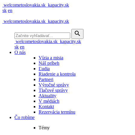
welcometoslovakia.sk
kapacity.sk
sk
en
welcometoslovakia.sk
kapacity.sk
search
welcometoslovakia.sk
kapacity.sk
sk
en
O nás
Vízia a misia
Náš príbeh
Ľudia
Riadenie a kontrola
Partneri
Výročné správy
Tlačové správy
Aktuality
V médiách
Kontakt
Rezervácia termínu
Čo robíme
Témy