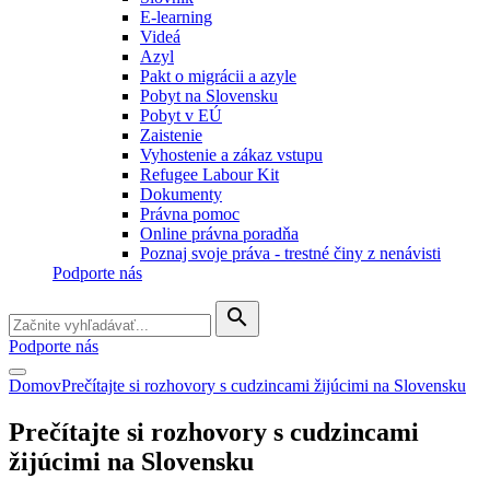
E-learning
Videá
Azyl
Pakt o migrácii a azyle
Pobyt na Slovensku
Pobyt v EÚ
Zaistenie
Vyhostenie a zákaz vstupu
Refugee Labour Kit
Dokumenty
Právna pomoc
Online právna poradňa
Poznaj svoje práva - trestné činy z nenávisti
Podporte nás
search
Podporte nás
Domov
Prečítajte si rozhovory s cudzincami žijúcimi na Slovensku
Prečítajte si rozhovory s cudzincami
žijúcimi na Slovensku