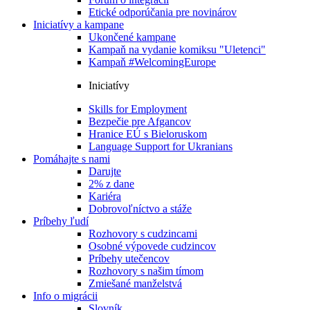
Etické odporúčania pre novinárov
Iniciatívy a kampane
Ukončené kampane
Kampaň na vydanie komiksu "Uletenci"
Kampaň #WelcomingEurope
Iniciatívy
Skills for Employment
Bezpečie pre Afgancov
Hranice EÚ s Bieloruskom
Language Support for Ukranians
Pomáhajte s nami
Darujte
2% z dane
Kariéra
Dobrovoľníctvo a stáže
Príbehy ľudí
Rozhovory s cudzincami
Osobné výpovede cudzincov
Príbehy utečencov
Rozhovory s našim tímom
Zmiešané manželstvá
Info o migrácii
Slovník