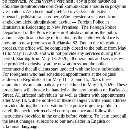
pri rezervácii. Polícia vyzýva verejnosť, aby si pred návštevou
dôkladne skontrolovala doručenú komunikáciu a riadila sa pokynmi
v e-mailoch. Ak chcete mať prehľad o všetkých dôležitých
zmenách, prihláste sa na odber nášho newslettra v slovenskom,
anglickom alebo ukrajinskom jazyku. --- Foreign Police in
Bratislava is Relocating to New Premises The Foreign Police
Department of the Police Force in Bratislava informs the public
about a significant change of location, as the entire workplace is
moving to new premises at Račianska 62. Due to the relocation
process, the office will be completely closed to the public from May
11 to May 17, 2026 and will not provide any services during this
period. Starting from May 18, 2026, all operations and services will
be provided exclusively at the new address and the police
recommend that all clients stay updated with the latest information.
For foreigners who had scheduled appointments at the original
address on Regrútska 4 for May 11, 13, and 15, 2026, these
appointments are automatically rescheduled to May 26, 2026. These
procedures will already be handled at the new location on Račianska
Street. All affected individuals, as well as clients with appointments
after May 18, will be notified of these changes via the email address
provided during their reservation. The police urge the public to
carefully check their received correspondence and follow the
instructions provided in the emails before visiting. To learn about all
the latest changes, subscribe to our newsletter in English or
Ukrainian language.