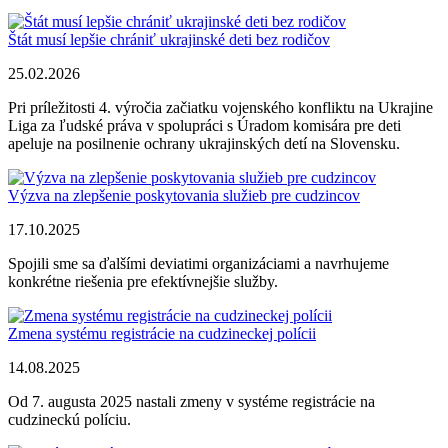
Štát musí lepšie chrániť ukrajinské deti bez rodičov
25.02.2026
Pri príležitosti 4. výročia začiatku vojenského konfliktu na Ukrajine
Liga za ľudské práva v spolupráci s Úradom komisára pre deti
apeluje na posilnenie ochrany ukrajinských detí na Slovensku.
Výzva na zlepšenie poskytovania služieb pre cudzincov
17.10.2025
Spojili sme sa ďalšími deviatimi organizáciami a navrhujeme
konkrétne riešenia pre efektívnejšie služby.
Zmena systému registrácie na cudzineckej polícii
14.08.2025
Od 7. augusta 2025 nastali zmeny v systéme registrácie na
cudzineckú políciu.