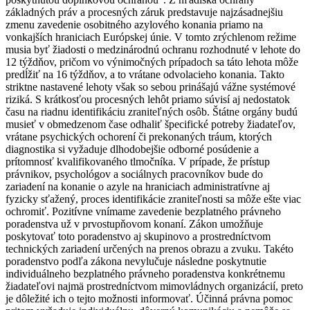
základných práv a procesných záruk predstavuje najzásadnejšiu
zmenu zavedenie osobitného azylového konania priamo na
vonkajších hraniciach Európskej únie. V tomto zrýchlenom režime
musia byť žiadosti o medzinárodnú ochranu rozhodnuté v lehote do
12 týždňov, pričom vo výnimočných prípadoch sa táto lehota môže
predĺžiť na 16 týždňov, a to vrátane odvolacieho konania. Takto
striktne nastavené lehoty však so sebou prinášajú vážne systémové
riziká. S krátkosťou procesných lehôt priamo súvisí aj nedostatok
času na riadnu identifikáciu zraniteľných osôb. Štátne orgány budú
musieť v obmedzenom čase odhaliť špecifické potreby žiadateľov,
vrátane psychických ochorení či prekonaných tráum, ktorých
diagnostika si vyžaduje dlhodobejšie odborné posúdenie a
prítomnosť kvalifikovaného tlmočníka. V prípade, že prístup
právnikov, psychológov a sociálnych pracovníkov bude do
zariadení na konanie o azyle na hraniciach administratívne aj
fyzicky sťažený, proces identifikácie zraniteľnosti sa môže ešte viac
ochromiť. Pozitívne vnímame zavedenie bezplatného právneho
poradenstva už v prvostupňovom konaní. Zákon umožňuje
poskytovať toto poradenstvo aj skupinovo a prostredníctvom
technických zariadení určených na prenos obrazu a zvuku. Takéto
poradenstvo podľa zákona nevylučuje následne poskytnutie
individuálneho bezplatného právneho poradenstva konkrétnemu
žiadateľovi najmä prostredníctvom mimovládnych organizácií, preto
je dôležité ich o tejto možnosti informovať. Účinná právna pomoc