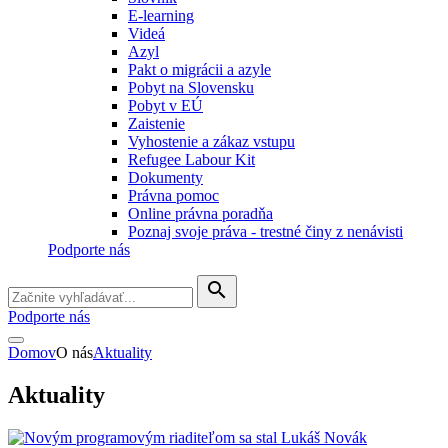
E-learning
Videá
Azyl
Pakt o migrácii a azyle
Pobyt na Slovensku
Pobyt v EÚ
Zaistenie
Vyhostenie a zákaz vstupu
Refugee Labour Kit
Dokumenty
Právna pomoc
Online právna poradňa
Poznaj svoje práva - trestné činy z nenávisti
Podporte nás
search
Podporte nás
Domov
O nás
Aktuality
Aktuality