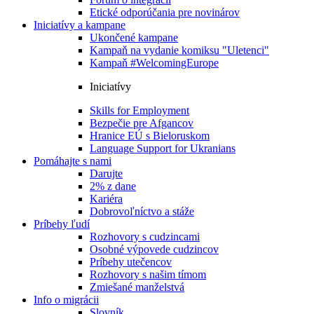
Etické odporúčania pre novinárov
Iniciatívy a kampane
Ukončené kampane
Kampaň na vydanie komiksu "Uletenci"
Kampaň #WelcomingEurope
Iniciatívy
Skills for Employment
Bezpečie pre Afgancov
Hranice EÚ s Bieloruskom
Language Support for Ukranians
Pomáhajte s nami
Darujte
2% z dane
Kariéra
Dobrovoľníctvo a stáže
Príbehy ľudí
Rozhovory s cudzincami
Osobné výpovede cudzincov
Príbehy utečencov
Rozhovory s našim tímom
Zmiešané manželstvá
Info o migrácii
Slovník