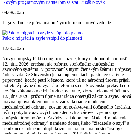
Novým programovým riaditeľom sa stal Lukáš Novák
04.08.2026
Liga za ľudské práva má po štyroch rokoch nové vedenie.
Pakt o migrácii a azyle vstúpil do platnosti
12.06.2026
Nový európsky Pakt o migrácii a azyle, ktorý nadobudol účinnosť
12. júna 2026, predstavuje reformu spoločného európskeho
azylového systému. V porovnaní s inými členským štátmi Európskej
únie sa zdá, že Slovensko je na implementáciu paktu legislatívne
pripravené, keďže patrí k štátom, ktoré už na národnej úrovni prijali
potrebné právne úpravy. Táto reforma sa na Slovensku pretavila do
nového zákona o medzinárodnej ochrane, ktorý nadobudol účinnosť
12. júna 2026, pričom úplne nahrádza doterajší zákon o azyle. Nová
právna úprava okrem iného zavádza konanie o udelení
medzinárodnej ochrany, postup pri poskytovaní dočasného útočiska,
režim pobytu v azylových zariadeniach a zároveň zjednocuje
európsku terminológiu. Zavádza sa tak pojem "žiadateľ o udelenie
medzinárodnej ochrany" namiesto doterajšieho "žiadateľa o azyl" a
"cudzinec s udelenou doplnkovou ochranou" namiesto "osoby s
poskytnutou doplnkovou ochranou". Z hľadiska ochrany