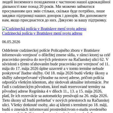
Cudzinecká polícia v Bratislave mení svoju adresu
06.05.2026
Oddelenie cudzineckej polície Policajného zboru v Bratislave
informovalo verejnosť o dôležitej zmene sídla, v rámci ktorej sa celé
pracovisko presúva do nových priestorov na Račianskej ulici 62. V
súvislosti s týmto sťahovaním bude pracovisko pre verejnosť od 11.
mája do 17. mája 2026 úplne uzavreté a v tomto termíne nebude
poskytovať žiadne služby. Od 18. mája 2026 budú všetky úkony a
služby zabezpečované výhradne na novej adrese, pričom polícia
odporúča všetkým klientom, aby sledovali aktuálne informácie. Pre
ľudí s cudzineckým pôvodom, ktorí mali rezervované termíny na
pôvodnej adrese Regrútska 4 v dňoch 11., 13. a 15. mája 2026,
platí, že ich rezervácie sa automaticky presúvajú na 26. mája 2026.
Tieto úkony už budú prebiehať v nových priestoroch na Račianskej
ulici. Všetky dotknuté osoby, ako aj klienti s termínmi po 18. máji,
budú o zmenách informovaní prostredníctvom e-mailu uvedeného