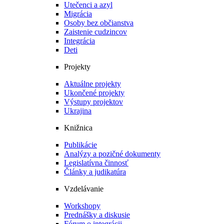
Utečenci a azyl
Migrácia
Osoby bez občianstva
Zaistenie cudzincov
Integrácia
Deti
Projekty
Aktuálne projekty
Ukončené projekty
Výstupy projektov
Ukrajina
Knižnica
Publikácie
Analýzy a pozičné dokumenty
Legislatívna činnosť
Články a judikatúra
Vzdelávanie
Workshopy
Prednášky a diskusie
Fórum o integrácii