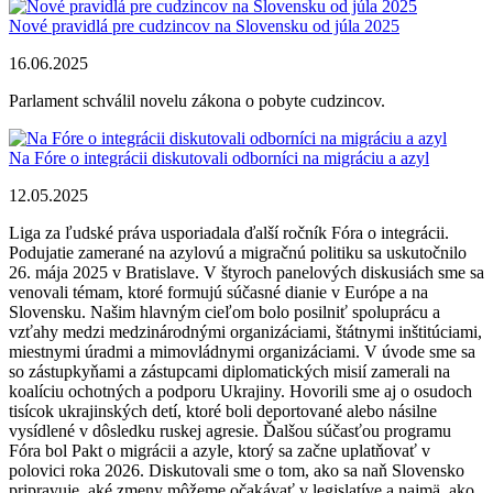
Nové pravidlá pre cudzincov na Slovensku od júla 2025
16.06.2025
Parlament schválil novelu zákona o pobyte cudzincov.
Na Fóre o integrácii diskutovali odborníci na migráciu a azyl
12.05.2025
Liga za ľudské práva usporiadala ďalší ročník Fóra o integrácii.
Podujatie zamerané na azylovú a migračnú politiku sa uskutočnilo
26. mája 2025 v Bratislave. V štyroch panelových diskusiách sme sa
venovali témam, ktoré formujú súčasné dianie v Európe a na
Slovensku. Našim hlavným cieľom bolo posilniť spoluprácu a
vzťahy medzi medzinárodnými organizáciami, štátnymi inštitúciami,
miestnymi úradmi a mimovládnymi organizáciami. V úvode sme sa
so zástupkyňami a zástupcami diplomatických misií zamerali na
koalíciu ochotných a podporu Ukrajiny. Hovorili sme aj o osudoch
tisícok ukrajinských detí, ktoré boli deportované alebo násilne
vysídlené v dôsledku ruskej agresie. Ďalšou súčasťou programu
Fóra bol Pakt o migrácii a azyle, ktorý sa začne uplatňovať v
polovici roka 2026. Diskutovali sme o tom, ako sa naň Slovensko
pripravuje, aké zmeny môžeme očakávať v legislatíve a najmä, ako