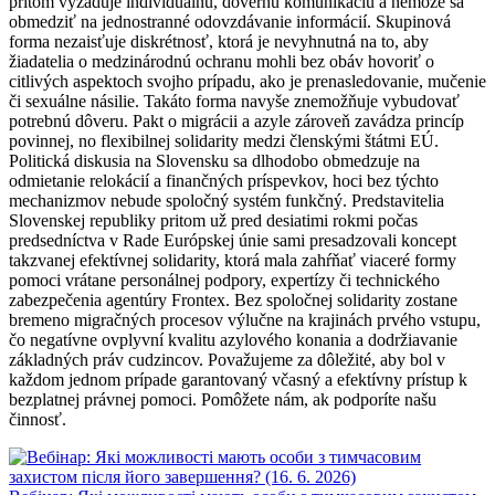
pritom vyžaduje individuálnu, dôvernú komunikáciu a nemôže sa
obmedziť na jednostranné odovzdávanie informácií. Skupinová
forma nezaisťuje diskrétnosť, ktorá je nevyhnutná na to, aby
žiadatelia o medzinárodnú ochranu mohli bez obáv hovoriť o
citlivých aspektoch svojho prípadu, ako je prenasledovanie, mučenie
či sexuálne násilie. Takáto forma navyše znemožňuje vybudovať
potrebnú dôveru. Pakt o migrácii a azyle zároveň zavádza princíp
povinnej, no flexibilnej solidarity medzi členskými štátmi EÚ.
Politická diskusia na Slovensku sa dlhodobo obmedzuje na
odmietanie relokácií a finančných príspevkov, hoci bez týchto
mechanizmov nebude spoločný systém funkčný. Predstavitelia
Slovenskej republiky pritom už pred desiatimi rokmi počas
predsedníctva v Rade Európskej únie sami presadzovali koncept
takzvanej efektívnej solidarity, ktorá mala zahŕňať viaceré formy
pomoci vrátane personálnej podpory, expertízy či technického
zabezpečenia agentúry Frontex. Bez spoločnej solidarity zostane
bremeno migračných procesov výlučne na krajinách prvého vstupu,
čo negatívne ovplyvní kvalitu azylového konania a dodržiavanie
základných práv cudzincov. Považujeme za dôležité, aby bol v
každom jednom prípade garantovaný včasný a efektívny prístup k
bezplatnej právnej pomoci. Pomôžete nám, ak podporíte našu
činnosť.