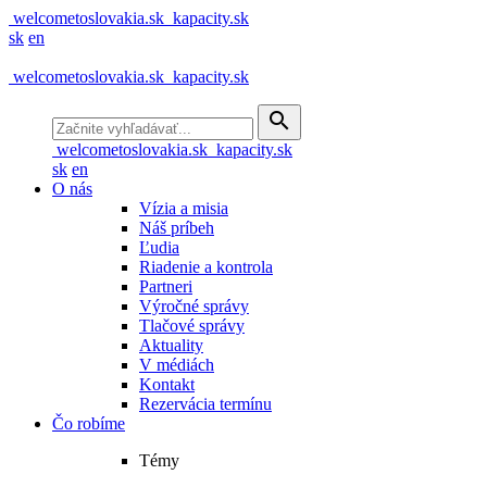
welcometoslovakia.sk
kapacity.sk
sk
en
welcometoslovakia.sk
kapacity.sk
search
welcometoslovakia.sk
kapacity.sk
sk
en
O nás
Vízia a misia
Náš príbeh
Ľudia
Riadenie a kontrola
Partneri
Výročné správy
Tlačové správy
Aktuality
V médiách
Kontakt
Rezervácia termínu
Čo robíme
Témy